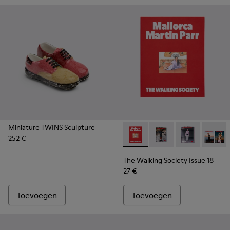
Miniature TWINS Sculpture
252 €
The Walking Society Issue 18
The Walking Society I
The Walking So
The Wal
The Walking Society Issue 18
27 €
Toevoegen
Toevoegen