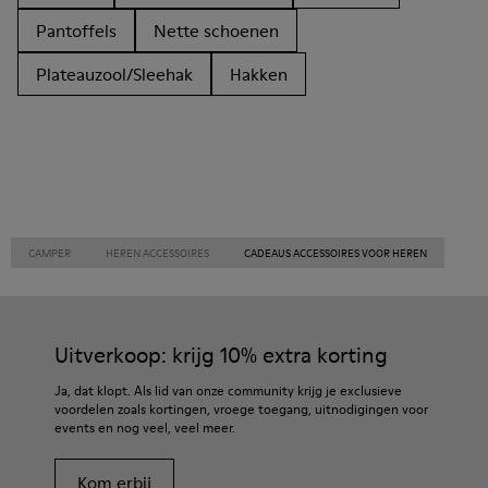
Pantoffels
Nette schoenen
Plateauzool/Sleehak
Hakken
CAMPER
HEREN ACCESSOIRES
CADEAUS ACCESSOIRES VOOR HEREN
Uitverkoop: krijg 10% extra korting
Ja, dat klopt. Als lid van onze community krijg je exclusieve
voordelen zoals kortingen, vroege toegang, uitnodigingen voor
events en nog veel, veel meer.
Kom erbij