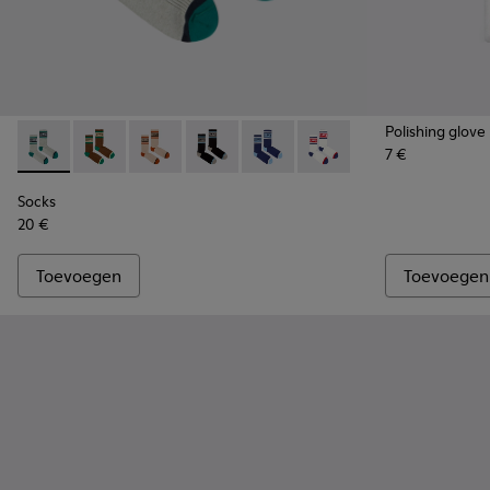
Polishing glove
7 €
Socks - KA00073-005 - Beige, groene en blauwe halfhoge s
Socks - KA00073-009
Socks - KA00073-008
Socks - KA00073-007
Socks - KA00073-006
Socks - KA00073-004 - W
Socks
20 €
Toevoegen
Toevoegen