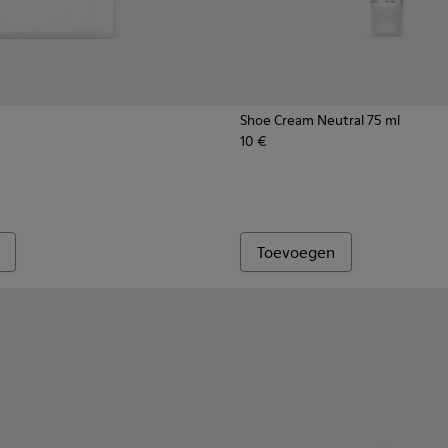
Shoe Cream Neutral 75 ml
10 €
okken
itte, rode en blauwe halfhoge sokken
Toevoegen