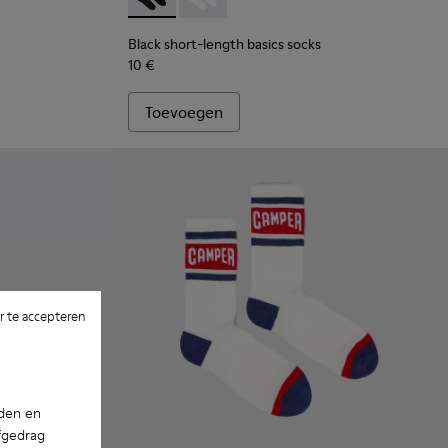
Black short-length basics socks - KA00072-0
Black short-length basics socks - KA
Black short-length basics socks
10 €
Toevoegen
 te accepteren
nden en
fgedrag