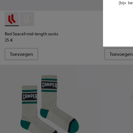
(bijv. 
Red Seacell mid-length socks - KA00070-001 - Rode halflan
Red Seacell mid-length socks - KA00070-002 - Witte
White Seacel
White 
Red Seacell mid-length socks
White Seacell 
25 €
25 €
Toevoegen
Toevoegen