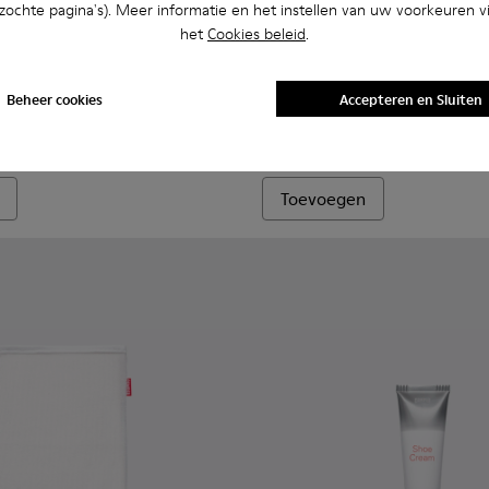
bezochte pagina's). Meer informatie en het instellen van uw voorkeuren vi
het
Cookies beleid
.
Clean & Care 200 ml
14 €
ge Seacell-sokken
 halflange Seacell-sokken
l mid-length socks - KA00070-002 - Witte halflange Seacell-s
Seacell mid-length socks - KA00070-001 - Rode halflange Sea
Beheer cookies
Accepteren en Sluiten
mid-length socks
Toevoegen