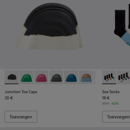
Junction Toe Caps - KS00063-027 - Zwart-witte rubberen n
Junction Toe Caps - KS00063-044
Junction Toe Caps - KS00063-043
Junction Toe Caps - KS00063-039
Junction Toe Caps - KS00063-0
Junction Toe Caps - KS
Junction Toe Cap
Sox Socks - K
Junction 
Sox S
Ju
Junction Toe Caps
Sox Socks
20 €
18 €
30 €
-40%
Toevoegen
Toevoegen