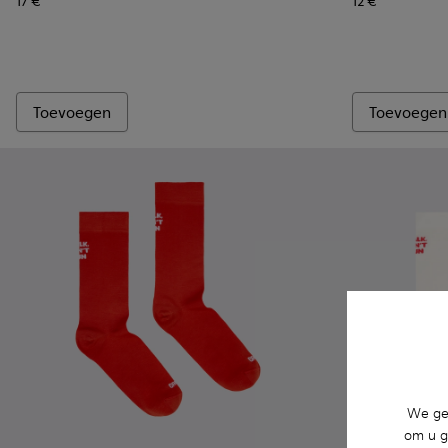
17 €
12 €
Toevoegen
Toevoegen
We geb
om u g