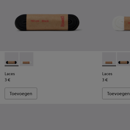
Laces - KL00001-001 - Platte zwarte veters
Laces - KL00001-002 - Platte witte veters
Laces - KL000
Laces 
Laces
Laces
3 €
3 €
Toevoegen
Toevoegen