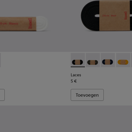
01-002 - Platte witte veters
- KL00001-001 - Platte zwarte veters
Laces - KL00002-001 - Zwarte
Laces - KL00002-006 
Laces - KL000
Laces -
Laces
5 €
Toevoegen