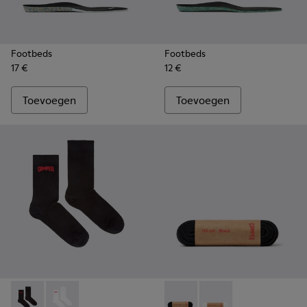
Footbeds
Footbeds
17 €
12 €
Toevoegen
Toevoegen
Black short-length basics socks - KA00072-001 - Zwarte kor
Black short-length basics socks - KA00072-002
Laces - KL00001-001 - Platte
Laces - KL00001-002