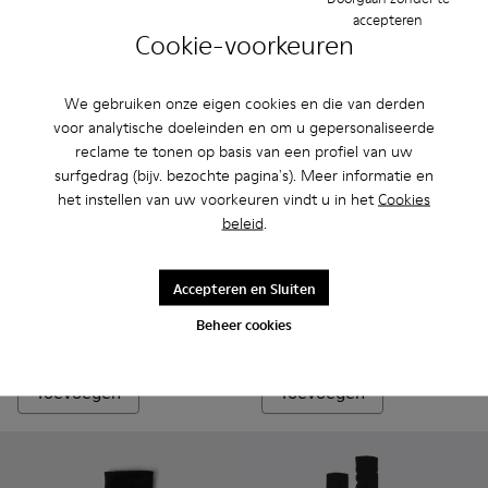
accepteren
Cookie-voorkeuren
We gebruiken onze eigen cookies en die van derden
voor analytische doeleinden en om u gepersonaliseerde
reclame te tonen op basis van een profiel van uw
surfgedrag (bijv. bezochte pagina's). Meer informatie en
het instellen van uw voorkeuren vindt u in het
Cookies
beleid
.
Right Niko Outsole - KS00074-001 - Zwarte buitenzolen (x2) 
Right Niko Outsole - KS00074-003
Right Niko Outsole - KS00074-002
Socks - KA00060-002 - Zwa
Socks - KA00060-001
Accepteren en Sluiten
Right Niko Outsole
Socks
60 €
20 €
Beheer cookies
25 €
-20%
Toevoegen
Toevoegen