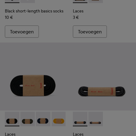
Black short-length basics socks
Laces
10 €
3 €
Toevoegen
Toevoegen
Laces - KL00002-001 - Zwarte elastische veters
Laces - KL00002-006
Laces - KL00002-005
Laces - KL00002-004
Laces - KL00002-003
Laces - KL00003-001 - Ronde
Laces - KL00002-002
Laces - KL00003-002
Laces
Laces