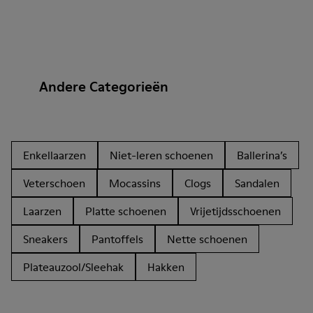
Andere Categorieën
Enkellaarzen
Niet-leren schoenen
Ballerina’s
Veterschoen
Mocassins
Clogs
Sandalen
Laarzen
Platte schoenen
Vrijetijdsschoenen
Sneakers
Pantoffels
Nette schoenen
Plateauzool/Sleehak
Hakken