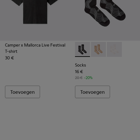
Camper x Mallorca Live Festival
T-shirt
Socks - KA00066-002 - Zwart-
Socks - KA00066-00
Socks - KA00
30 €
Socks
16 €
20 €
-20%
Toevoegen
Toevoegen