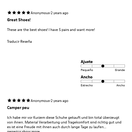
·
Anonymous
2 years ago
Great Shoes!
These are the best shoes! I have 5 pairs and want more!
Traducir Reseña
Ajuste
Pequeño
Grande
Ancho
Estrecho
Ancho
·
Anonymous
2 years ago
Camper peu
Ich habe mir vor Kurzem diese Schuhe gekauft und bin total überzeugt
von ihnen. Material Verarbeitung und Tragekomfort sind richtig gut und
es ist eine Freude mit ihnen auch durch lange Tage zu laufen...
generico.show.more