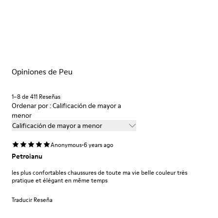
café
Suela/Características
Nuestros zapatos se han fabricado con materiales de primera
80% TPU / 20% TPU reciclado
calidad cuidadosamente seleccionados. El uso de productos
Plantilla
adecuados para el cuidado del calzado los protegerá y
EVA
garantizará que duren más tiempo.
Forro
45% Textil (70% fibra de bambu, 30% Poliéster reciclado), 44%
Opiniones de Peu
Si deseas obtener información detallada sobre cómo cuidar de
Piel vacuna, 11% Piel porcina
tu par, visita nuestra
Guía para el cuidado del calzado
.
1–8 de 411 Reseñas
Ordenar por : Calificación de mayor a
menor
Calificación de mayor a menor
·
Anonymous
6 years ago
Petroianu
les plus confortables chaussures de toute ma vie belle couleur très
pratique et élégant en même temps
Traducir Reseña