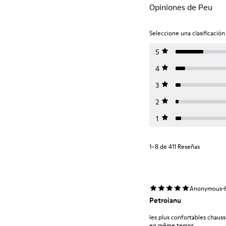
Opiniones de Peu
Seleccione una clasificación 
5
4
3
2
1
1–8 de 411 Reseñas
·
Anonymous
Petroianu
les plus confortables chauss
en même temps