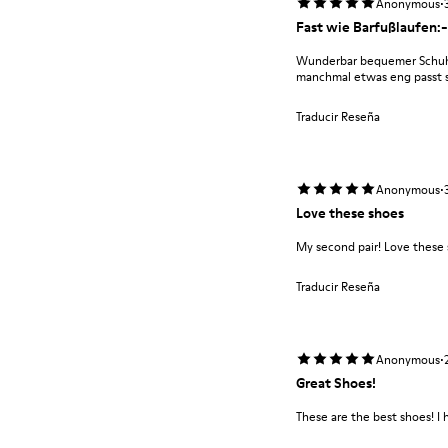
·
Anonymous
Fast wie Barfußlaufen:-
Wunderbar bequemer Schuh m
manchmal etwas eng passt si
Traducir Reseña
·
Anonymous
Love these shoes
My second pair! Love these
Traducir Reseña
·
Anonymous
Great Shoes!
These are the best shoes! I 