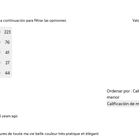
a continuación para filtrar las opiniones.
Val
223
76
41
27
44
Ordenar por : Cal
menor
Calificación de 
6 years ago
ures de toute ma vie belle couleur très pratique et élégant