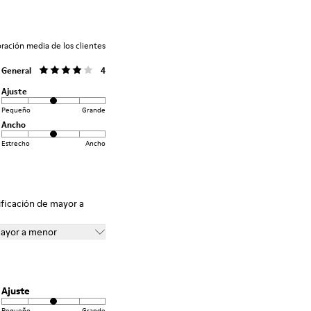
oración media de los clientes
General
4
Ajuste
Pequeño
Grande
Ancho
Estrecho
Ancho
ificación de mayor a
mayor a menor
Ajuste
Pequeño
Grande