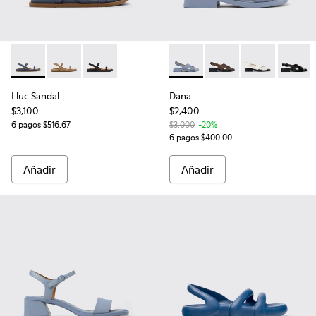
Lluc Sandal - K201883-003 - Sandalias de piel de ante azules
Lluc Sandal - K201883-004
Lluc Sandal - K201883-001
Dana - K201600-010 - Sandalia
Dana - K201600-009
Dana - K2016
Dana -
Lluc Sandal
Dana
$3,100
$2,400
6 pagos $516.67
$3,000
-20%
6 pagos $400.00
Añadir
Añadir