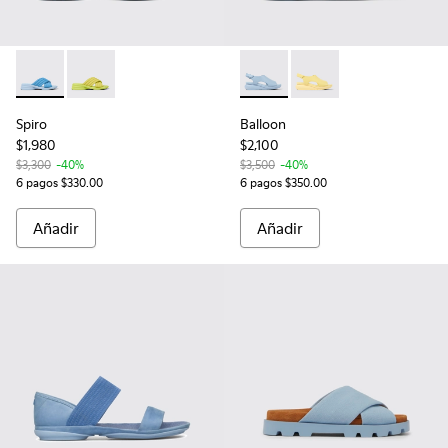
Spiro - K201539-002 - Sandalias azules de tejido para mujer
Spiro - K201539-003
Balloon - K201481-005 - Sanda
Balloon - K201481-00
Spiro
Balloon
$1,980
$2,100
$3,300
-40%
$3,500
-40%
6 pagos $330.00
6 pagos $350.00
Añadir
Añadir