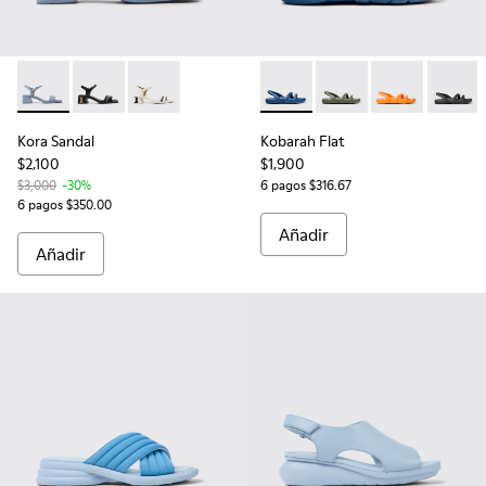
Kora Sandal - K201914-002 - Sandalias de piel azules para muj
Kora Sandal - K201914-004
Kora Sandal - K201914-003
Kobarah Flat - K201636-021 - 
Kobarah Flat - K2016
Kobarah Flat -
Kobarah
Kora Sandal
Kobarah Flat
$2,100
$1,900
$3,000
-30%
6 pagos $316.67
6 pagos $350.00
Añadir
Añadir