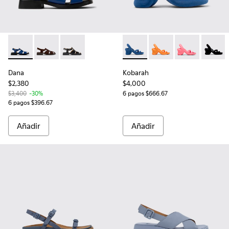
Dana - K201489-011 - Sandalias de piel azul para mujer.
Dana - K201489-012
Dana - K201489-001
Kobarah - K200155-051 - Sand
Kobarah - K200155-0
Kobarah - K20
Kobara
Dana
Kobarah
$2,380
$4,000
$3,400
-30%
6 pagos $666.67
6 pagos $396.67
Añadir
Añadir