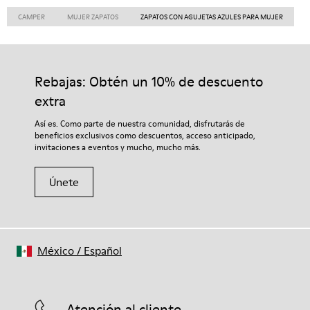
CAMPER
MUJER ZAPATOS
ZAPATOS CON AGUJETAS AZULES PARA MUJER
Rebajas: Obtén un 10% de descuento
extra
Así es. Como parte de nuestra comunidad, disfrutarás de
beneficios exclusivos como descuentos, acceso anticipado,
invitaciones a eventos y mucho, mucho más.
Únete
México
/
Español
Atención al cliente