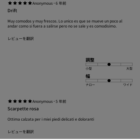
·
Anonymous
6 年前
Drift
Muy comodos y muy frescos. Lo unico es que se mueve un poco al
andar como si fuera a salirse pero no se sale y es comodisimo.
レビューを翻訳
調整
小型
大型
幅
ナロー
ワイド
·
Anonymous
5 年前
Scarpette rosa
Ottima calzata per i miei piedi delicati e doloranti
レビューを翻訳