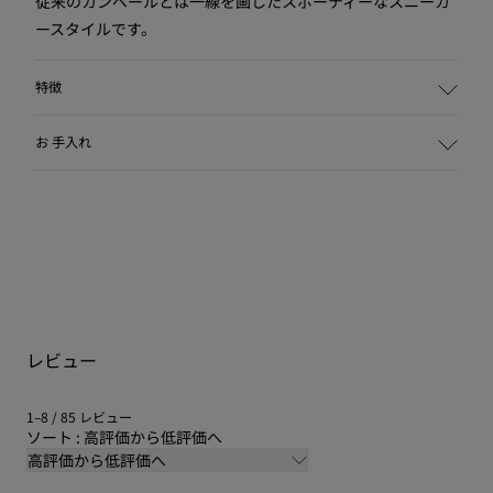
従来のカンペールとは一線を画したスポーティーなスニーカ
ースタイルです。
特徴
素材: ニット素材のファブリック
お 手入れ
カラー: イエロー / ホワイト
軽量
優れた柔軟性
”Ortholite®(オーソライト)社”製のインソール: 優れたクッシ
当社の靴は厳選された高級素材から作られています。適切な
ョン性と逸湿性
靴ケア製品を使用することで靴を保護し、より長持ちさせる
ライニング素材:
ことができます。
- リサイクルペット素材 65%
- ファブリック 35%
靴のお手入れ方法の詳細については
靴ケア ガイド
をご覧くだ
レビュー
さい。
1–8 / 85 レビュー
ソート : 高評価から低評価へ
高評価から低評価へ