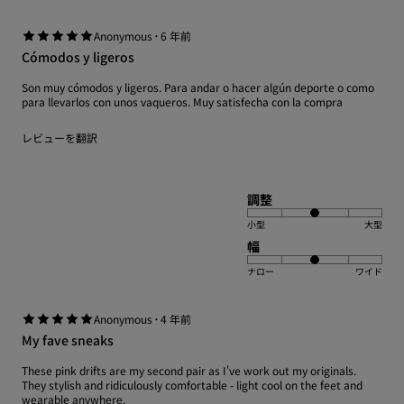
·
Anonymous
6 年前
Cómodos y ligeros
Son muy cómodos y ligeros. Para andar o hacer algún deporte o como
para llevarlos con unos vaqueros. Muy satisfecha con la compra
レビューを翻訳
調整
小型
大型
幅
ナロー
ワイド
·
Anonymous
4 年前
My fave sneaks
These pink drifts are my second pair as I've work out my originals.
They stylish and ridiculously comfortable - light cool on the feet and
wearable anywhere.