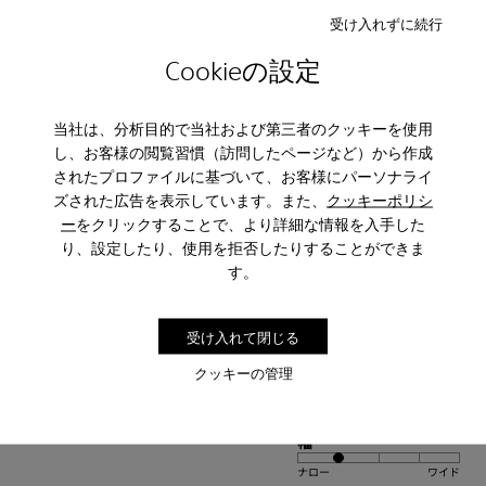
受け入れずに続行
調整
Cookieの設定
小型
大型
幅
当社は、分析目的で当社および第三者のクッキーを使用
ナロー
ワイド
し、お客様の閲覧習慣（訪問したページなど）から作成
されたプロファイルに基づいて、お客様にパーソナライ
·
Anonymous
5 年前
ズされた広告を表示しています。また、
クッキーポリシ
neon pops!
ー
をクリックすることで、より詳細な情報を入手した
り、設定したり、使用を拒否したりすることができま
The color pops and the fit is comfortable. Love that recyclable
materials were uses for the uppers!
す。
レビューを翻訳
受け入れて閉じる
クッキーの管理
調整
小型
大型
幅
ナロー
ワイド