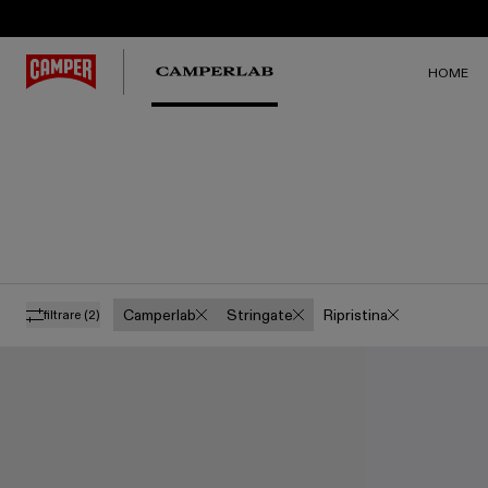
HOME
Camperlab
Stringate
Ripristina
filtrare
(2)