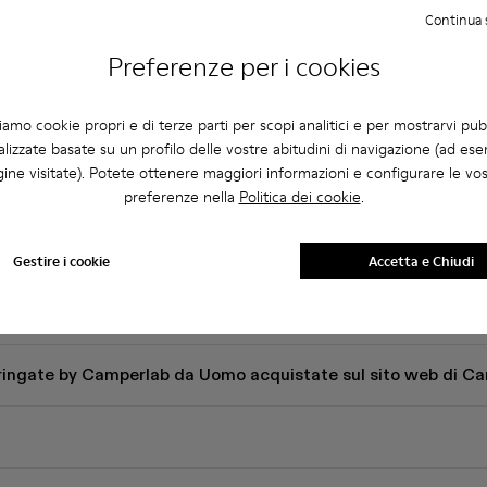
Continua 
Preferenze per i cookies
ziamo cookie propri e di terze parti per scopi analitici e per mostrarvi pub
lizzate basate su un profilo delle vostre abitudini di navigazione (ad ese
ine visitate). Potete ottenere maggiori informazioni e configurare le vo
relative a Stringate
preferenze nella
Politica dei cookie
.
Gestire i cookie
Accetta e Chiudi
per della taglia giusta?
Stringate by Camperlab da Uomo acquistate sul sito web di C
?