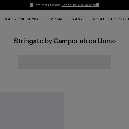
Family & Friends:
Ottieni 50% di sconto
COLLEZIONE P/E 2026
DONNA
UOMO
I MODELLI PIÙ VENDUTI
Stringate by Camperlab da Uomo