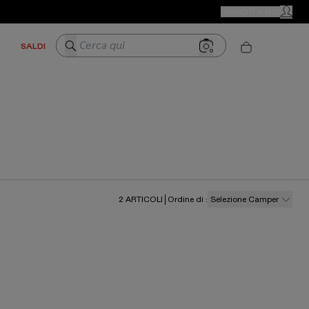
NEGOZI CAMPER
UNISCITI A NOI
MIO AC
Cerca qui
SALDI
2
ARTICOLI
Ordine di
:
Selezione Camper