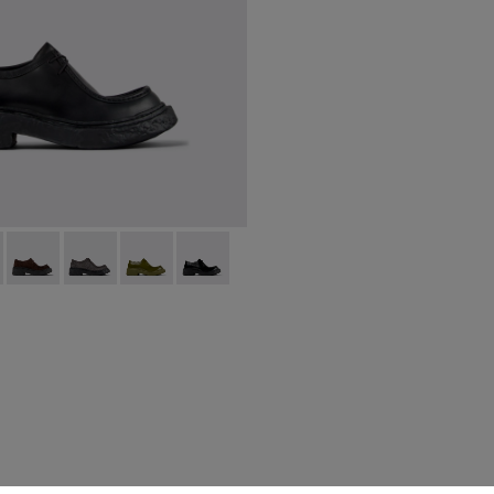
06
0002-004
00019-011 - Scarpe stringate in pelle nere
 - A500002-003
DO - A500019-012
L-1978 - A500002-001
TORNADO - A500019-007
TORNADO - A500019-005
TORNADO - A500019-003
TORNADO - A500019-001