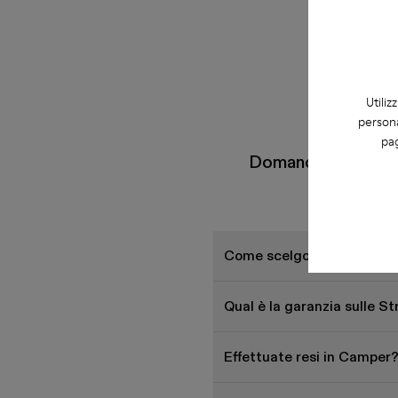
Utiliz
persona
pag
Domande Frequenti 
Come scelgo le scarpe Cam
Qual è la garanzia sulle 
Effettuate resi in Camper