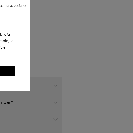
senza accettare
blicità
mpio, le
stre
amper?