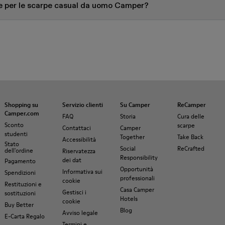
e per le scarpe casual da uomo Camper?
Shopping su
Servizio clienti
Su Camper
ReCamper
Camper.com
FAQ
Storia
Cura delle
Sconto
scarpe
Contattaci
Camper
studenti
Together
Take Back
Accessibilità
Stato
Social
ReCrafted
dell'ordine
Riservatezza
Responsibility
dei dat
Pagamento
Opportunità
Informativa sui
Spendizioni
professionali
cookie
Restituzioni e
Casa Camper
Gestisci i
sostituzioni
Hotels
cookie
Buy Better
Blog
Avviso legale
E-Carta Regalo
Termini e