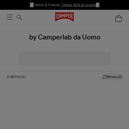
Family & Friends:
Ottieni 50% di sconto
by Camperlab da Uomo
0
ARTICOLI
filtrare
(2)