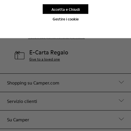
Aiuto
Accetta e Chiudi
Contattaci
Gestire i cookie
Negozi Camper
Trova il tuo punto vendita più vicino
E-Carta Regalo
Give to a loved one
Shopping su Camper.com
Servizio clienti
Su Camper