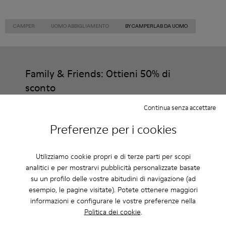
CAMPER
UOMO ABBIGLIAMENTO
BY CAMPERLAB DA UOMO
Family & Friends: Ottieni 50% di
sconto
Proprio così. Entrando a far parte della nostra community godrai
Continua senza accettare
di vantaggi esclusivi come sconti, accesso in anteprima, inviti a
eventi e molto altro.
Preferenze per i cookies
Unisciti a noi
Utilizziamo cookie propri e di terze parti per scopi
analitici e per mostrarvi pubblicità personalizzate basate
su un profilo delle vostre abitudini di navigazione (ad
esempio, le pagine visitate). Potete ottenere maggiori
Italia
/
Italiano
informazioni e configurare le vostre preferenze nella
Politica dei cookie
.