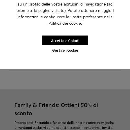
su un profilo delle vostre abitudini di navigazione (ad
esempio, le pagine visitate). Potete ottenere maggiori
informazioni e configurare le vostre preferenze nella
Approfitta della spedizione standard e in negozio gratuita per
Politica dei cookie
.
acquisti superiori a 45€.
Resi gratuiti entro 30 giorni nei negozi Camper.
Accetta e Chiudi
Periodo di garanzia di 2 anni.
Gestire i cookie
Cura Del Prodotto
Family & Friends: Ottieni 50% di
sconto
Proprio così. Entrando a far parte della nostra community godrai
di vantaggi esclusivi come sconti, accesso in anteprima, inviti a