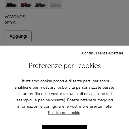
VAMONOS - A500023-009 - Mocassini in pelle neri
VAMONOS - A500023-018
VAMONOS - A500023-017
VAMONOS - A500023-016
VAMONOS - A500023-013
VAMONOS - A500023-
VAMONOS - A50
VAMONOS
VA
VAMONOS
290 €
Aggiungi
Continua senza accettare
Preferenze per i cookies
Utilizziamo cookie propri e di terze parti per scopi
analitici e per mostrarvi pubblicità personalizzate basate
su un profilo delle vostre abitudini di navigazione (ad
esempio, le pagine visitate). Potete ottenere maggiori
informazioni e configurare le vostre preferenze nella
Politica dei cookie
.
Domande Frequenti relative a
Mocassini