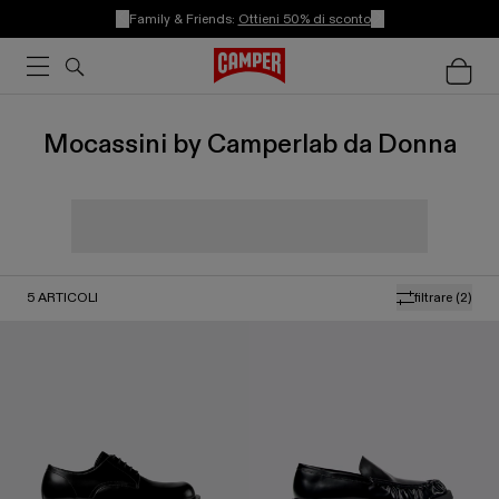
Family & Friends:
Ottieni 50% di sconto
Mocassini by Camperlab da Donna
5
ARTICOLI
filtrare
(2)