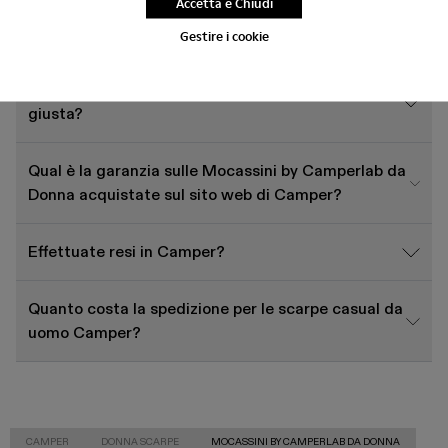
Accetta e Chiudi
Gestire i cookie
Come scelgo le scarpe Camper della taglia
giusta?
Qual è la garanzia sulle Mocassini by Camperlab da
Donna acquistate sul sito web di Camper?
Effettuate resi in Camper?
Quanto costa la spedizione per le scarpe casual da
uomo Camper?
CAMPER
DONNA SCARPE
MOCASSINI BY CAMPERLAB DA DONNA