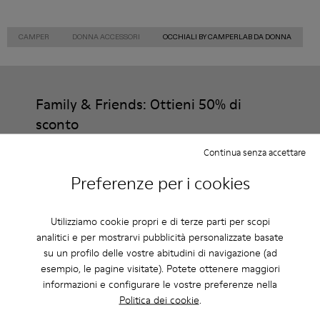
CAMPER
DONNA ACCESSORI
OCCHIALI BY CAMPERLAB DA DONNA
Family & Friends: Ottieni 50% di
sconto
Proprio così. Entrando a far parte della nostra community godrai
Continua senza accettare
di vantaggi esclusivi come sconti, accesso in anteprima, inviti a
eventi e molto altro.
Preferenze per i cookies
Unisciti a noi
Utilizziamo cookie propri e di terze parti per scopi
analitici e per mostrarvi pubblicità personalizzate basate
su un profilo delle vostre abitudini di navigazione (ad
esempio, le pagine visitate). Potete ottenere maggiori
Italia
/
Italiano
informazioni e configurare le vostre preferenze nella
Politica dei cookie
.