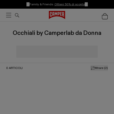
Family & Friends:
Ottieni 50% di sconto
Occhiali by Camperlab da Donna
0
ARTICOLI
filtrare
(2)