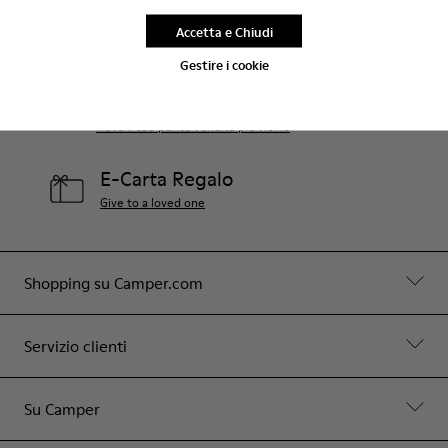
Aiuto
Accetta e Chiudi
Contattaci
Gestire i cookie
Negozi Camper
Trova il tuo punto vendita più vicino
E-Carta Regalo
Give to a loved one
Shopping su Camper.com
Servizio clienti
Su Camper