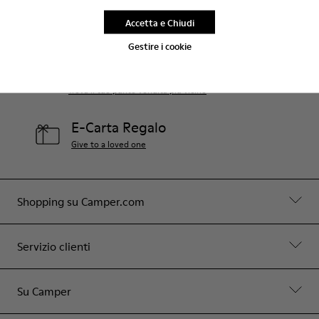
Aiuto
Accetta e Chiudi
Contattaci
Gestire i cookie
Negozi Camper
Trova il tuo punto vendita più vicino
E-Carta Regalo
Give to a loved one
Shopping su Camper.com
Servizio clienti
Su Camper