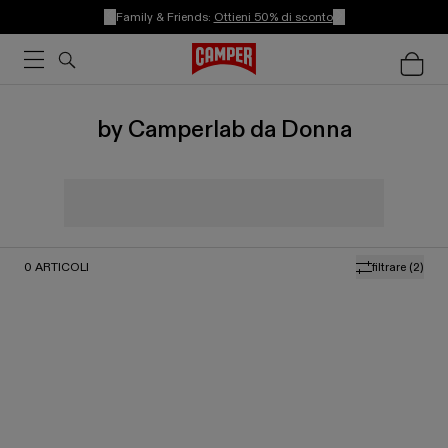
Family & Friends:
Ottieni 50% di sconto
by Camperlab da Donna
0
ARTICOLI
filtrare
(2)