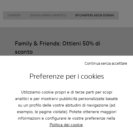
CAMPER
DONNA ABBIGLIAMENTO
BY CAMPERLAB DA DONNA
Family & Friends: Ottieni 50% di
sconto
Proprio così. Entrando a far parte della nostra community godrai
Continua senza accettare
di vantaggi esclusivi come sconti, accesso in anteprima, inviti a
eventi e molto altro.
Preferenze per i cookies
Unisciti a noi
Utilizziamo cookie propri e di terze parti per scopi
analitici e per mostrarvi pubblicità personalizzate basate
su un profilo delle vostre abitudini di navigazione (ad
esempio, le pagine visitate). Potete ottenere maggiori
Italia
/
Italiano
informazioni e configurare le vostre preferenze nella
Politica dei cookie
.