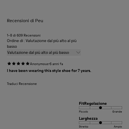
delle scarpe le protegge e fa sì che durino più a lungo.
Fodera: 55 % Tessuto (60% Nylon - 40% PU) 45 % Poliesteres
Per istruzioni dettagliate su come prenderti cura del tuo paio
Recensioni di Peu
di scarpe, consulta la
Guida alla cura delle scarpe
1–8 di 609 Recensioni
Ordine di : Valutazione dal più alto al più
basso
Valutazione dal più alto al più basso
·
Anonymous
6 anni fa
I have been wearing this style shoe for 7 years.
Traduci Recensione
FitRegolazione
Piccolo
Grande
Larghezza
Stretto
Ampio