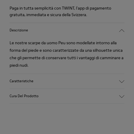
Paga in tutta semplicità con TWINT, l'app di pagamento
gratuita, immediata e sicura della Svizzera.
Descrizione
Le nostre scarpe da uomo Peu sono modellate intorno alla
forma del piede e sono caratterizzate da una silhouette unica
che gli permette di conservare tutti i vantaggi di camminare a
piedi nudi.
Caratteristiche
Pelle nabuk
Cura Del Prodotto
Colore: grigio
Cucitura a 360º: maggiore durata.
Lacci elasticizzati
Suola: TPU
Le nostre scarpe sono realizzate con materiali di pregio
Realizzato in materiali riciclati resistenti alle abrasioni e dalla
accuratamente selezionati. L’uso dei giusti prodotti per la cura
lunga durata.