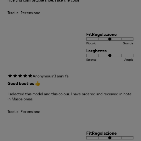
nice and comfortable shoe. i like the color
Traduci Recensione
FitRegolazione
Piccolo
Grande
Larghezza
Stretto
Ampio
·
Anonymous
3 anni fa
Good booties 👍
I selected this model and this colour. I have ordered and received in hotel
in Maspalomas.
Traduci Recensione
FitRegolazione