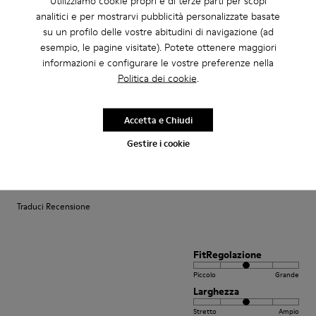
Utilizziamo cookie propri e di terze parti per scopi
analitici e per mostrarvi pubblicità personalizzate basate
su un profilo delle vostre abitudini di navigazione (ad
FitRegolazione
esempio, le pagine visitate). Potete ottenere maggiori
informazioni e configurare le vostre preferenze nella
Piccolo
Grande
Politica dei cookie
.
Larghezza
Stretto
Ampio
Accetta e Chiudi
·
Anonymous
3 anni fa
Gestire i cookie
satisfaction xxxxxxxxxxxxxxxxxxxxxxxxxxxxxxxxxxxxx
positif xxxxxxxxxxxxxxxxxxxxxxxxxxxxxxxxxxxxxxxxx
Traduci Recensione
FitRegolazione
Piccolo
Grande
Larghezza
Stretto
Ampio