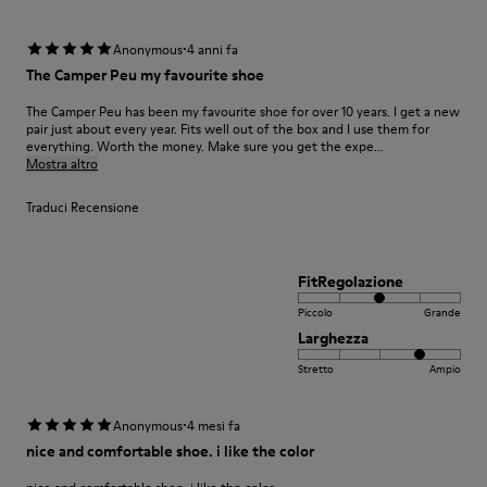
·
Anonymous
4 anni fa
The Camper Peu my favourite shoe
The Camper Peu has been my favourite shoe for over 10 years. I get a new
pair just about every year. Fits well out of the box and I use them for
everything. Worth the money. Make sure you get the expe...
Mostra altro
Traduci Recensione
FitRegolazione
Piccolo
Grande
Larghezza
Stretto
Ampio
·
Anonymous
4 mesi fa
nice and comfortable shoe. i like the color