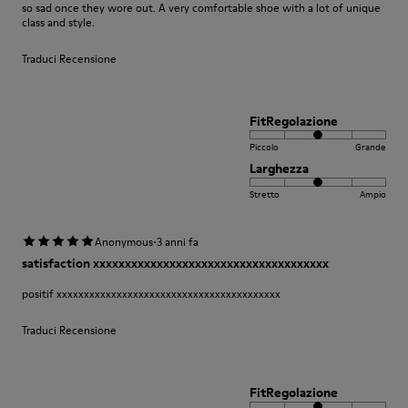
so sad once they wore out. A very comfortable shoe with a lot of unique
class and style.
Traduci Recensione
FitRegolazione
Piccolo
Grande
Larghezza
Stretto
Ampio
·
Anonymous
3 anni fa
satisfaction xxxxxxxxxxxxxxxxxxxxxxxxxxxxxxxxxxxxx
positif xxxxxxxxxxxxxxxxxxxxxxxxxxxxxxxxxxxxxxxxx
Traduci Recensione
FitRegolazione