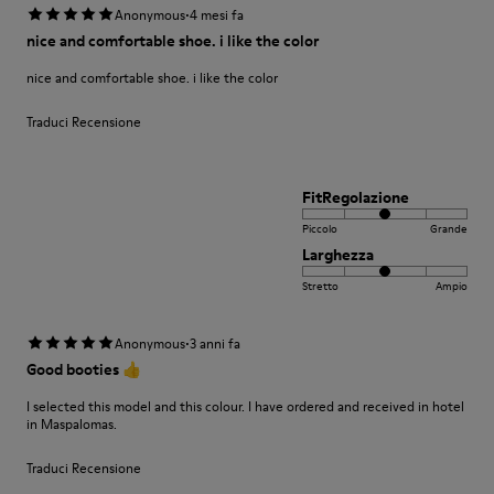
·
Anonymous
4 mesi fa
nice and comfortable shoe. i like the color
nice and comfortable shoe. i like the color
Traduci Recensione
FitRegolazione
Piccolo
Grande
Larghezza
Stretto
Ampio
·
Anonymous
3 anni fa
Good booties 👍
I selected this model and this colour. I have ordered and received in hotel
in Maspalomas.
Traduci Recensione