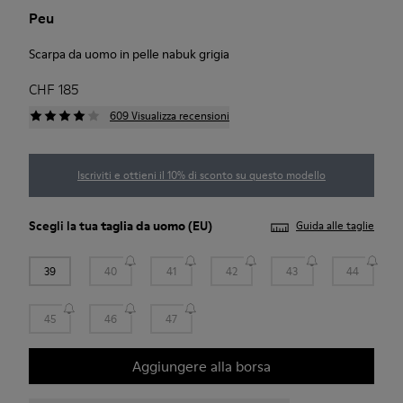
Peu
Scarpa da uomo in pelle nabuk grigia
CHF 185
609 Visualizza recensioni
Iscriviti e ottieni il 10% di sconto su questo modello
Scegli la tua
taglia da uomo
(EU)
Guida alle taglie
39
40
41
42
43
44
45
46
47
Aggiungere alla borsa