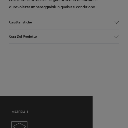
durevolezza impareggiabili in qualsiasi condizione.
Caratteristiche
Tomaia
Cura Del Prodotto
Pelle nabuk (pelle di vitello)
Colore
Grigio
Suola/Caratteristiche
Le nostre scarpe sono realizzate con materiali di pregio
TPU con un’aderenza straordinaria (20% riciclato)
accuratamente selezionati. L’uso dei giusti prodotti per la cura
Lacci elasticizzati
delle scarpe le protegge e fa sì che durino più a lungo.
Fodera
55% pelle suina, 45% fibra di bambù
Per istruzioni dettagliate su come prenderti cura del tuo paio
di scarpe, consulta la
Guida alla cura delle scarpe
MATERIALI