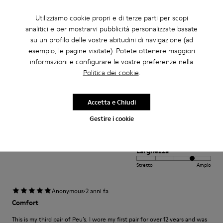
Piccolo
Grande
Larghezza
Utilizziamo cookie propri e di terze parti per scopi
analitici e per mostrarvi pubblicità personalizzate basate
Stretto
Ampio
su un profilo delle vostre abitudini di navigazione (ad
esempio, le pagine visitate). Potete ottenere maggiori
·
Anonymous
6 anni fa
informazioni e configurare le vostre preferenze nella
Zapatos muy cómodos
Politica dei cookie
.
Traduci Recensione
Accetta e Chiudi
Gestire i cookie
FitRegolazione
Piccolo
Grande
Larghezza
Stretto
Ampio
·
Anonymous
2 anni fa
Comfort
This is my third pair of Peu’s. I wore my first pair for over 12 years and was