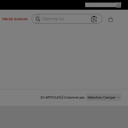
BOUTIQUES CAMPER
REJOIGNEZ-NOUS
MON C
Cherche ici
FIN DE SAISON
20
ARTICLES
Ordonner par
:
Sélection Camper