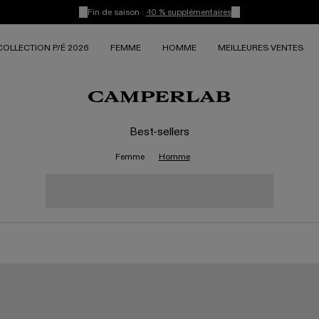
Fin de saison :
-10 % supplémentaires
COLLECTION P/É 2026
FEMME
HOMME
MEILLEURES VENTES
Best-sellers
Femme
Homme