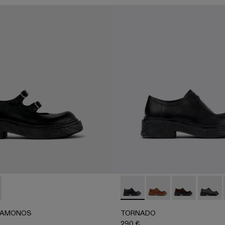
AMONOS - A500041-001 - Babies en cuir noir
ERLAB VAMONOS - A500041-003
TORNADO - A500019-011 - Cha
TORNADO - A500019
TORNADO - A
TORNA
VAMONOS
TORNADO
290 €