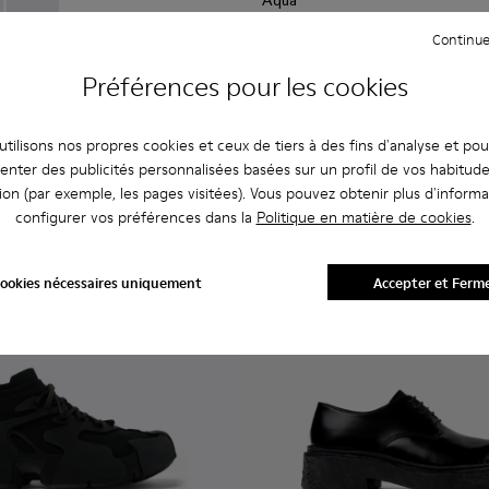
174 €
36-003 - Babies en PET recyclé vert
- A500036-002
Wabi - A500036-001 - Babies noires en PET recyclé
Continue
290 €
-40%
Préférences pour les cookies
Ajouter
tilisons nos propres cookies et ceux de tiers à des fins d'analyse et po
enter des publicités personnalisées basées sur un profil de vos habitud
ion (par exemple, les pages visitées). Vous pouvez obtenir plus d'informa
configurer vos préférences dans la
Politique en matière de cookies
.
ookies nécessaires uniquement
Accepter et Ferm