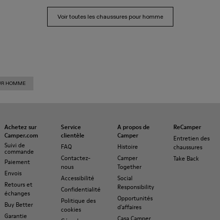
Voir toutes les chaussures pour homme
OUR HOMME
Achetez sur
Service
A propos de
ReCamper
Camper.com
clientèle
Camper
Entretien des
Suivi de
FAQ
Histoire
chaussures
commande
Contactez-
Camper
Take Back
Paiement
nous
Together
Envois
Accessibilité
Social
Retours et
Responsibility
Confidentialité
échanges
Opportunités
Politique des
Buy Better
d'affaires
cookies
Garantie
Casa Camper