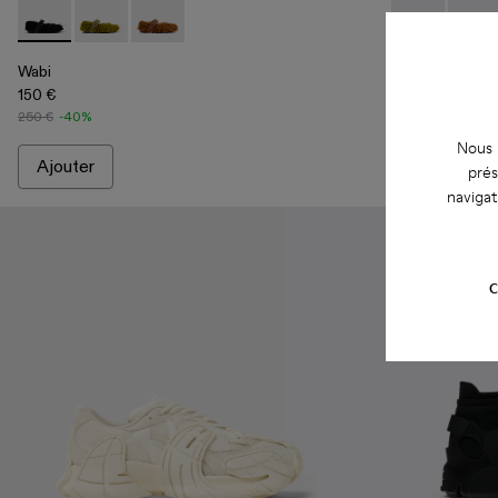
Wabi - A500036-001 - Babies noires en PET recyclé
Wabi - A500036-003 - Babies en PET recyclé vert
Wabi - A500036-002
Wabi - A5000
Wabi 
Wabi
Wabi
150 €
150 €
250 €
-40%
250 €
-40%
Nous u
Ajouter
Ajouter
prés
navigat
C