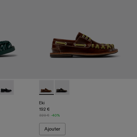
r
assins en cuir vert
006
00039-005
8 - A500039-003 - Mocassins en cuir marron
Mil 1978 - A500039-001 - Mocassins en cuir noir
Eki - A500040-001 - Chaussures bateau marr
Eki - A500040-002 - Chaussures bate
Eki
192 €
320 €
-40%
Ajouter