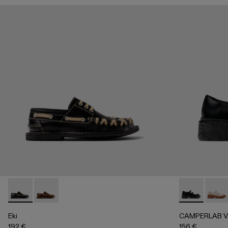
Eki - A500040-002 - Chaussures bateau noires
Eki - A500040-001 - Chaussures bateau marron
CAMPERLAB V
CAMP
Eki
CAMPERLAB 
192 €
156 €