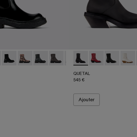
2
3-009 - Mocassins en cuir noir
0012-001 - Bottes en cuir noir
- A500023-008
os - A700012-017
monos - A500023-007
Vamonos - A700012-014
Vamonos - A500023-004
Vamonos - A700012-013
Vamonos - A500023-003
Vamonos - A700012-012
Vamonos - A500023-002
Vamonos - A700012-009
Vamonos - A700012-007
QUETAL - A700021-001 - Bott
Vamonos - A700012-006
QUETAL - A700021-
Vamonos - A7000
QUETAL - A70
QUETAL
QUETAL
545 €
Ajouter