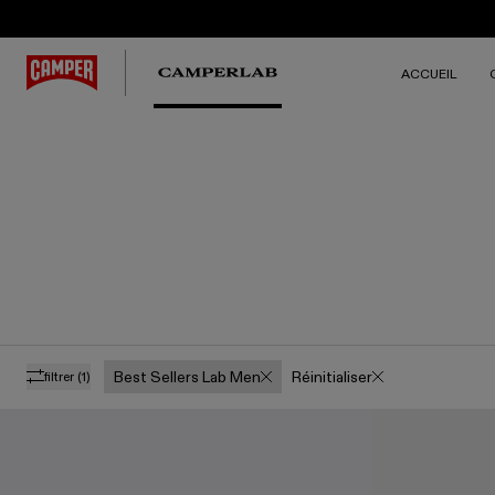
ACCUEIL
Best Sellers Lab Men
Réinitialiser
filtrer
(1)