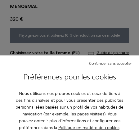
MENOSMAL
320 €
Rejoignez-nous et obtenez 10 % de réduction sur ce modèle
Choisissez votre
taille femme
. (EU)
Guide de pointures
Continuer sans accepter
37
38
39
40
41
42
Préférences pour les cookies
43
44
45
Nous utilisons nos propres cookies et ceux de tiers à
des fins d'analyse et pour vous présenter des publicités
Ajouter au panier
personnalisées basées sur un profil de vos habitudes de
navigation (par exemple, les pages visitées). Vous
pouvez obtenir plus d'informations et configurer vos
préférences dans la
Politique en matière de cookies
.
Livraison standard gratuite pour les achats de plus de 45€