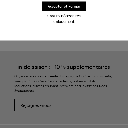
Livraison standard gratuite pour les achats de plus de 45€
Accepter et Fermer
Période de garantie de 2 ans.
Cookies nécessaires
uniquement
Entretien
Fin de saison : -10 % supplémentaires
Oui, vous avez bien entendu. En rejoignant notre communauté,
vous profiterez d’avantages exclusifs, notamment de
réductions, d’accès en avant-première et d’invitations à des
événements.
Rejoignez-nous