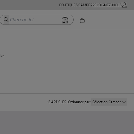
BOUTIQUES CAMPER
REJOIGNEZ-NOUS
MON C
Cherche ici
er.
13
ARTICLES
Ordonner par
:
Sélection Camper