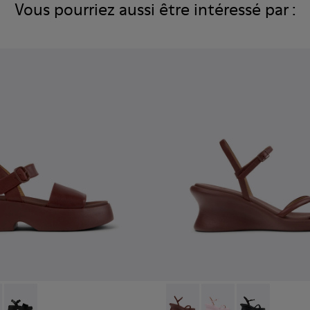
Vous pourriez aussi être intéressé par :
e.
femme.
r blanc Pour femme.
003
659-012 - Sandales en cuir bordeaux Pour femme.
01740-001
- K201659-011
Tasha - K201659-006
Louise Sandal - K201916-002 
Louise Sandal - K201
Louise Sandal 