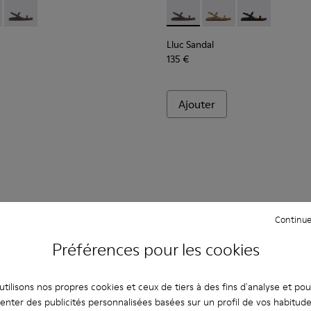
e.
s Pour femme.
m marron Pour femme.
 en daim marron Pour femme.
ndales en cuir marron Pour femme.
 K201883-001 - Sandales en cuir noires Pour femme.
Sandal - K201883-004 - Sandales en daim marron Pour femme.
Lluc Sandal - K201883-003 - Sandales en daim bleues Pour f
Lluc Sandal - K201883-003 -
Lluc Sandal - K20188
Lluc Sandal - 
Lluc Sandal
135 €
Ajouter
Continue
Préférences pour les cookies
tilisons nos propres cookies et ceux de tiers à des fins d'analyse et po
enter des publicités personnalisées basées sur un profil de vos habitud