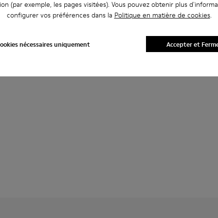
ion (par exemple, les pages visitées). Vous pouvez obtenir plus d'informa
configurer vos préférences dans la
Politique en matière de cookies
.
ookies nécessaires uniquement
Accepter et Ferm
r femme.
s Pour femme.
 noires Pour femme.
 en daim marron Pour femme.
andales en daim marron Pour femme.