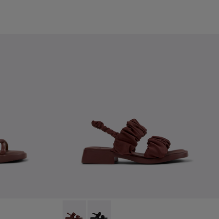
- Sandales en cuir bordeaux Pour femme avec semelles extérie
916-003
- K201916-001
Dana - K201894-003 - Sandales en textile b
Dana - K201894-001