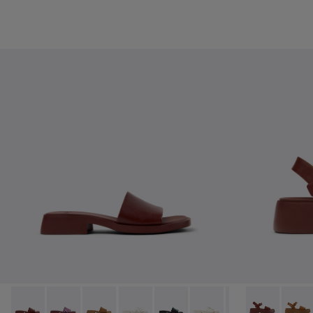
Dana - K201740-014 - Sandales en cuir bordeaux Pour femm
Dana - K201740-015 - Sandales en cuir bleues Pour 
Dana - K201740-011
Dana - K201740-008 - Sandales en cui
Dana - K201740-005
Dana - K201740-004
Dana - K201740-
Tasha - K201
Dana - K2
Tasha 