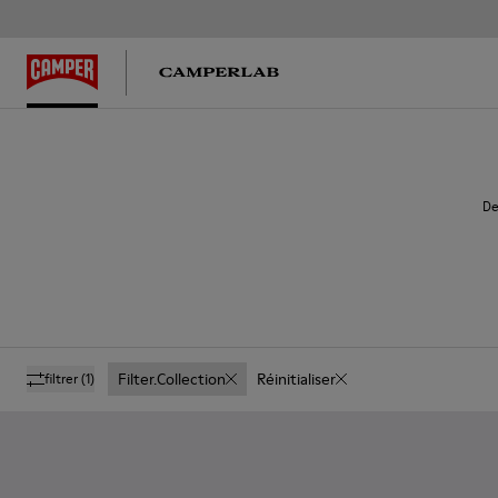
De
Filter.collection
Réinitialiser
filtrer
(1)