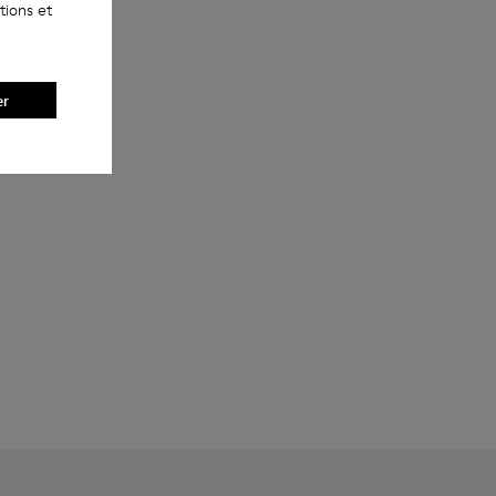
tions et
er