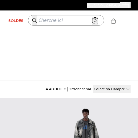
BOUTIQUES CAMPER
REJOIGNEZ-NOUS
Mes Comm
Cherche ici
SOLDES
4
ARTICLES
Ordonner par
:
Sélection Camper