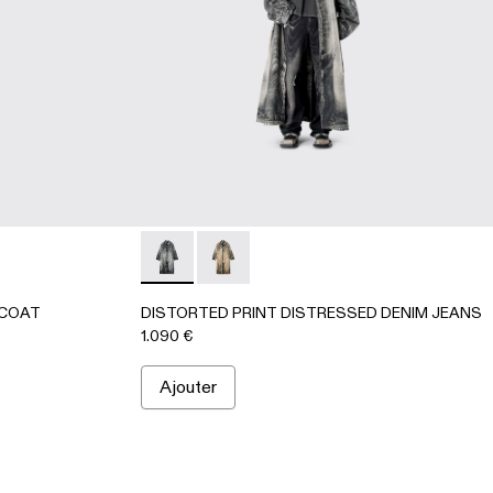
Gris
64-002
CAR COAT - AU00095-002 - BEIGE-MARRON
NIM CAR COAT - AU00095-001 - Noir-Gris
DISTORTED PRINT DISTRESSED DENIM JEA
DISTORTED PRINT DISTRESSED D
 COAT
DISTORTED PRINT DISTRESSED DENIM JEANS
1.090 €
Ajouter