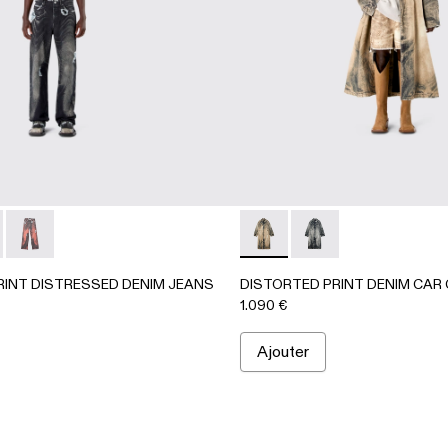
3-001 - NOIR-Gris
- AU00063-003
CKET - AU00063-002
PRINT DISTRESSED DENIM JEANS - AU00064-001 - NOIR-
ORTED PRINT DISTRESSED DENIM JEANS - AU00064-003
DISTORTED PRINT DISTRESSED DENIM JEANS - AU000
DISTORTED PRINT DENIM 
DISTORTED PRINT DE
RINT DISTRESSED DENIM JEANS
DISTORTED PRINT DENIM CAR
1.090 €
Ajouter