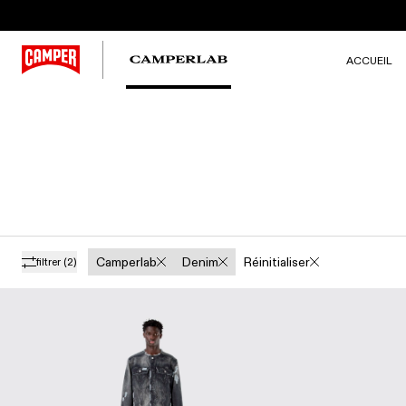
ACCUEIL
Camperlab
Denim
Réinitialiser
filtrer
(2)