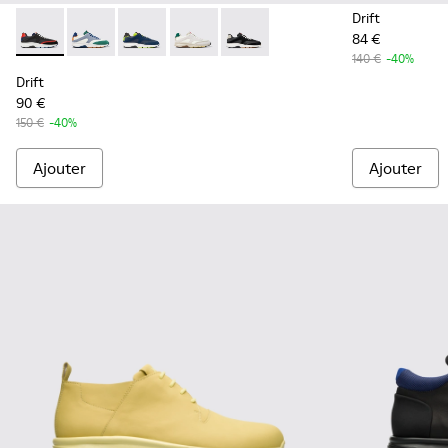
Drift
84 €
Drift - K100876-004 - Baskets multicolores en tissu et cuir
Drift - K100876-021 - Baskets multicolores en texti
Drift - K100876-020 - Baskets en cuir gris p
Drift - K100876-015 - Sneakers en tex
Drift - K100876-013 - Baskets e
140 €
-40%
Drift
90 €
150 €
-40%
Ajouter
Ajouter