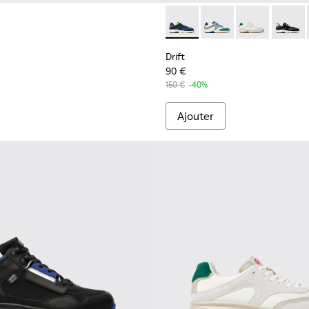
 pour homme.
le et nubuck Pour homme.
our homme.
tile et nubuck multicolores Pour homme.
n textile et nubuck multicolores pour homme.
Drift - K100876-020 - Basket
Drift - K100876-021 -
Drift - K10087
Drift -
Drift
90 €
150 €
-40%
Ajouter