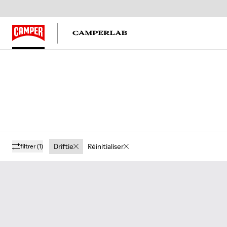
Driftie
Réinitialiser
filtrer
(1)