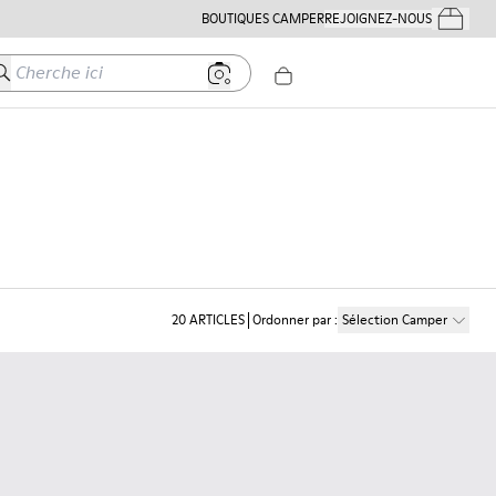
BOUTIQUES CAMPER
REJOIGNEZ-NOUS
Mes Comm
herche ici
20
ARTICLES
Ordonner par
:
Sélection Camper