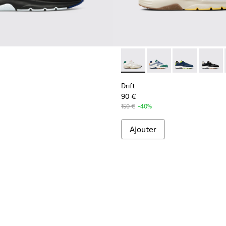
Drift - K100876-015 - Sneake
Drift - K100876-021 -
Drift - K10087
Drift -
Drift
90 €
150 €
-40%
Ajouter