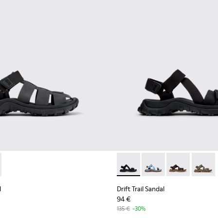
e.
andal - K101090-001 - Sandales noires en cuir et textile Pour ho
Trail Sandal - K101090-002
Drift Trail Sandal - K101039-
Drift Trail Sandal - K
Drift Trail San
Drift T
l
Drift Trail Sandal
94 €
135 €
-30%