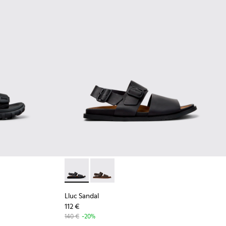
mme.
001 - Sandales en textile noires Pour homme.
101039-010
dal - K101039-007
rail Sandal - K101039-004
Lluc Sandal - K101092-001 - Sandales en cui
Lluc Sandal - K101092-002
Lluc Sandal
112 €
140 €
-20%