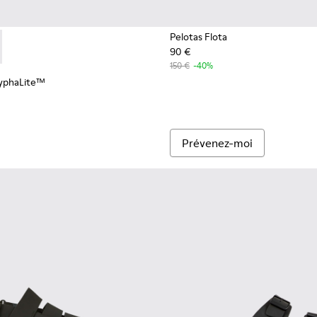
Pelotas Flota
90 €
 homme Camper x Ottolinger
a HyphaLite™ - K100897-005 - Sandales noir et blanc pour ho
as Flota HyphaLite™ - K100897-003
150 €
-40%
HyphaLite™
Prévenez-moi