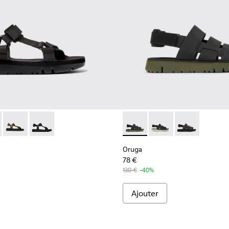
r noir pour homme
416-011 - Sandales en cuir noir pour homme
 - K100416-023
Oruga - K100416-016
Oruga - K100416-005 - Sandales noires pour homme
Oruga - K100470-013 - Sandal
Oruga - K100470-006 
Oruga - K100
Oruga
78 €
130 €
-40%
Ajouter