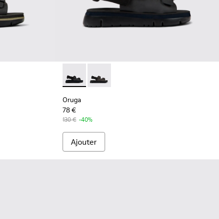
.
les en cuir noir Pour homme.
Oruga - K100287-009 - Black
Oruga - K100287-011
Oruga
78 €
130 €
-40%
Ajouter