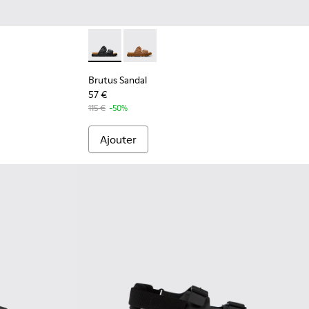
mme
Brutus Sandal - K101046-001 - Sandales en 
Brutus Sandal - K101046-002
Brutus Sandal
57 €
115 €
-50%
Ajouter