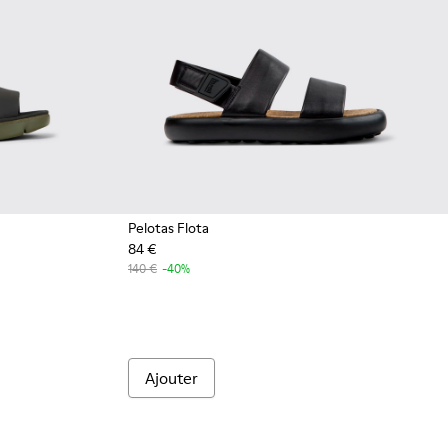
Pelotas Flota
84 €
es en cuir et textile noires Pour homme.
- Sandales noires pour homme
470-004
140 €
-40%
Ajouter