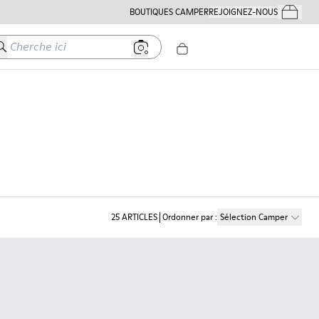
BOUTIQUES CAMPER
REJOIGNEZ-NOUS
Mes Comm
herche ici
25
ARTICLES
Ordonner par
:
Sélection Camper