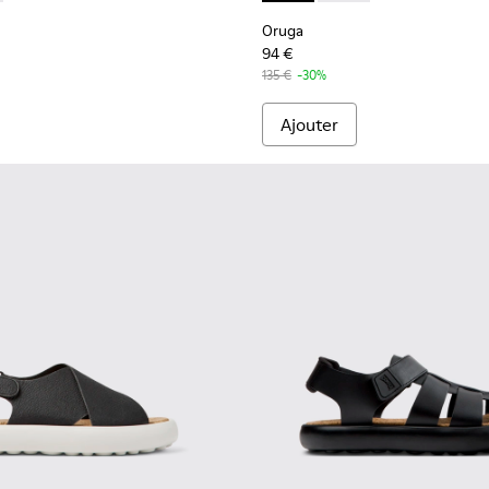
Oruga
94 €
135 €
-30%
Ajouter