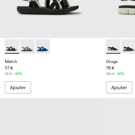
Match - K100781-001 - Sandales en PET recyclé noir et bla
Match - K100781-008
Match - K100781-004
Oruga - K100
Oruga 
Match
Oruga
57 €
78 €
95 €
-40%
130 €
-40%
Ajouter
Ajouter