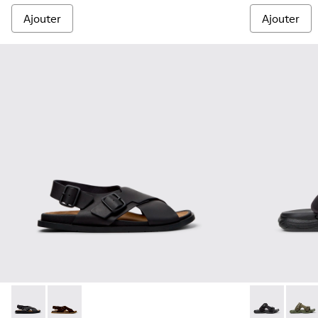
Ajouter
Ajouter
Lluc Sandal - K101093-004 - Sandales en cuir noir Pour hom
Lluc Sandal - K101093-001
Karst Sandal 
Karst 