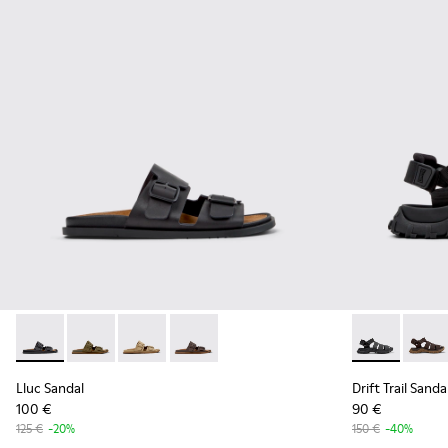
Lluc Sandal - K101091-001 - Sandales en cuir noir Pour homm
Lluc Sandal - K101091-004
Lluc Sandal - K101091-003
Lluc Sandal - K101091-002
Drift Trail S
Drift 
Lluc Sandal
Drift Trail Sanda
100 €
90 €
125 €
-20%
150 €
-40%