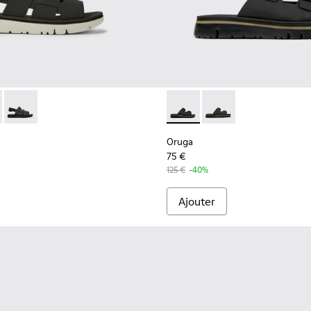
nc pour homme
470-006 - Sandales noires pour homme
- K100470-013 - Sandales en cuir et textile noires Pour homme
Oruga - K100470-004
Oruga - K100286-005 - Sanda
Oruga - K100286-004
Oruga
75 €
125 €
-40%
Ajouter