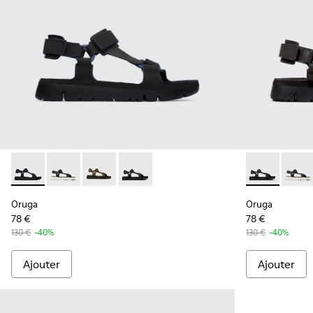
Oruga - K100416-005 - Sandales noires pour homme
Oruga - K100416-023
Oruga - K100416-016
Oruga - K100416-011 - Sandales en cui
Oruga - K100
Oruga
Oruga
Oruga
78 €
78 €
130 €
-40%
130 €
-40%
Ajouter
Ajouter