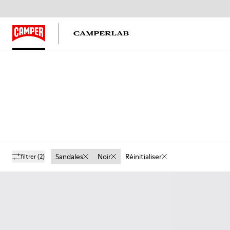
Sandales
Noir
Réinitialiser
filtrer
(2)