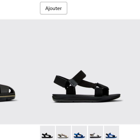
Ajouter
es noires en cuir et textile Pour homme.
Match - K100539-001 - Sandales en textile 
Match - K100539-026
Match - K100539-020
Match - K100539-013
Match - K10053