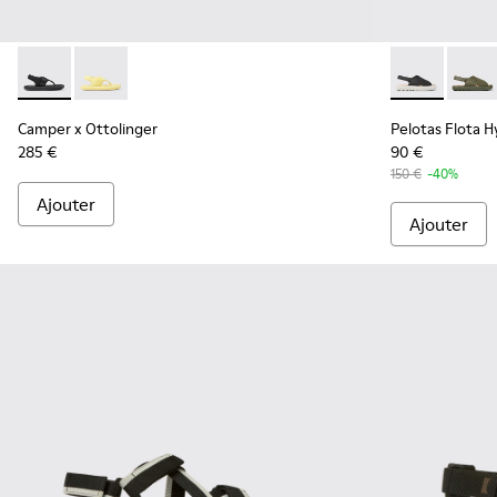
Camper x Ottolinger - K100926-002 - Sandales noires pour
Camper x Ottolinger - K100926-001
Pelotas Flot
Pelot
Camper x Ottolinger
Pelotas Flota 
285 €
90 €
150 €
-40%
Ajouter
Ajouter