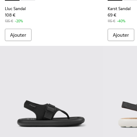
Lluc Sandal
Karst Sandal
108 €
69 €
135 €
-20%
115 €
-40%
Ajouter
Ajouter