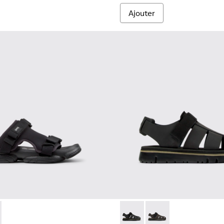
Ajouter
me.
- K101103-001 - Sandales en textile noires Pour homme.
Sandal - K101103-002
Oruga - K100285-007 - Sandal
Oruga - K100285-006