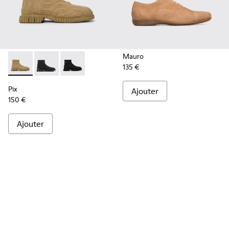
Mauro
135 €
Pix - K300262-014 - Bottines beiges pour homme
Pix - K300262-017
Pix - K300262-009
Pix
Ajouter
150 €
Ajouter