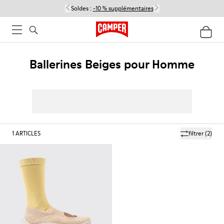
Soldes :
-10 % supplémentaires
Ballerines Beiges pour Homme
1
ARTICLES
filtrer
(2)