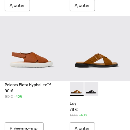
Ajouter
Ajouter
Pelotas Flota HyphaLite™
90 €
Edy - K201384-006 - Sandale
Edy - K201384-005
150 €
-40%
Edy
78 €
130 €
-40%
Prévenez-moi
Ajouter