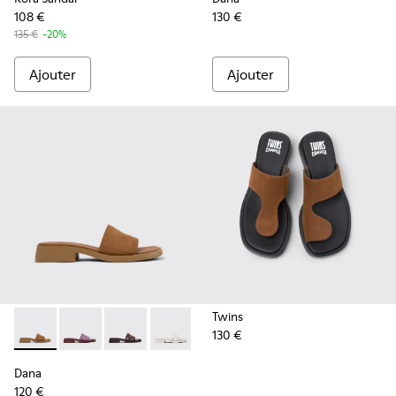
108 €
130 €
135 €
-20%
Ajouter
Ajouter
Twins
130 €
Dana - K201740-011 - Sandales en cuir nubuck marron Pour
Dana - K201740-015
Dana - K201740-013 - Sandales en daim marr
Dana - K201740-008
Dana - K201740-004
Dana - K201740-001
Dana
120 €