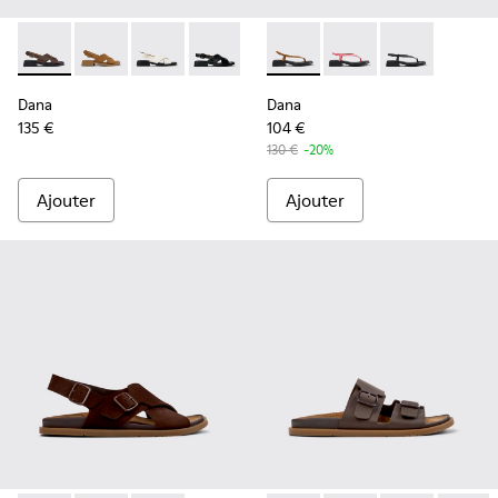
Dana - K201600-009 - Sandales en cuir marron Pour femme
Dana - K201600-008 - Sandales en cuir nubuck mar
Dana - K201600-004
Dana - K201600-002
Dana - K201893-001 - Sandal
Dana - K201893-003
Dana - K20189
Dana
Dana
135 €
104 €
130 €
-20%
Ajouter
Ajouter