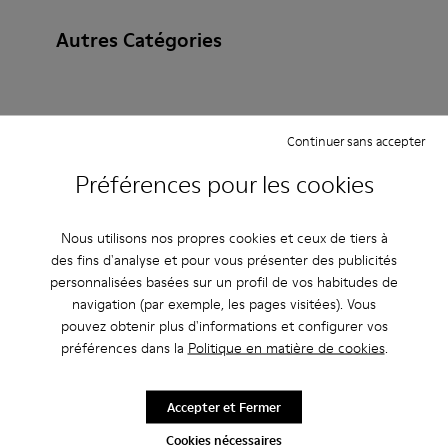
Autres Catégories
Bottines
Ballerines
Chaussures à lacets
Continuer sans accepter
Mocassins
Préférences pour les cookies
Clogs
Sandales
Bottes
Chaussures plates
Chaussures casual
Baskets
Nous utilisons nos propres cookies et ceux de tiers à
Chaussons
Chaussures habillées
des fins d'analyse et pour vous présenter des publicités
personnalisées basées sur un profil de vos habitudes de
Chaussures à plateau
À talon
navigation (par exemple, les pages visitées). Vous
pouvez obtenir plus d'informations et configurer vos
préférences dans la
Politique en matière de cookies
.
Accepter et Fermer
Cookies nécessaires