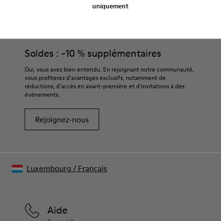
uniquement
CAMPER
HOMME ACCESSOIRES
NON LEATHER BEIGE POUR HOMME
Soldes : -10 % supplémentaires
Oui, vous avez bien entendu. En rejoignant notre communauté,
vous profiterez d’avantages exclusifs, notamment de
réductions, d’accès en avant-première et d’invitations à des
événements.
Rejoignez-nous
Luxembourg
/
Français
Aide