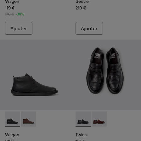
Wagon
Beetle
119 €
210 €
170 €
-30%
Ajouter
Ajouter
Wagon - K300378-017 - Bottines en cuir noir pour homme.
Wagon - K300378-019
Twins - K101088-001 - Mocas
Twins - K101088-002
Wagon
Twins