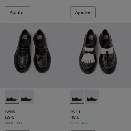
Ajouter
Ajouter
Twins - K101113-001 - Chaussures bateau en cuir noir Pour 
Twins - K101113-002 - Chaussures bateau en cuir noir
Twins - K101113-002 - Chauss
Twins - K101113-001 -
Twins
Twins
139 €
119 €
199 €
-30%
199 €
-40%