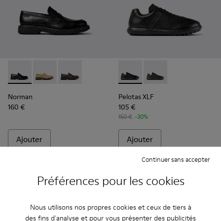
Norman - K101001-001 - Chaussures en cuir noir pour homm
Norman - K101001-008
Norman - K101001-005
Pelotas XLF - K100752-001 - 
Pelotas XLF - K10075
Norman
Pelotas XLF
160 €
105 €
150 €
-30%
Ajouter
Ajouter
Continuer sans accepter
Préférences pour les cookies
Nous utilisons nos propres cookies et ceux de tiers à
des fins d'analyse et pour vous présenter des publicités