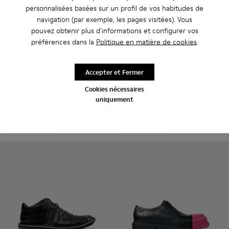
personnalisées basées sur un profil de vos habitudes de
navigation (par exemple, les pages visitées). Vous
pouvez obtenir plus d'informations et configurer vos
préférences dans la
Politique en matière de cookies
.
Junction - K100956-012 - Mocassins en cuir noir pour homm
Junction - K100956-014 - Mocassins en cuir noir po
Junction - K100956-010
Junction - K100956-009 - ###ERRE
Junction - K100956-004
Pix Berlin - K101051-004 - 
Junction - K100956-003
Pix Berlin - K101051-
Accepter et Fermer
Junction
Pix Berlin
Cookies nécessaires
200 €
190 €
uniquement
Ajouter
Ajouter