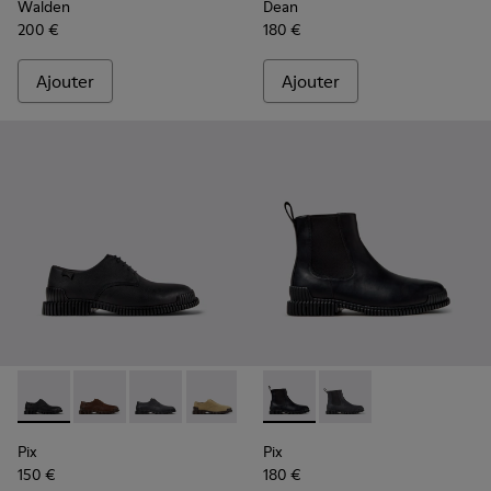
Walden
Dean
200 €
180 €
Ajouter
Ajouter
Pix - K101076-001 - Chaussures en cuir noir pour homme.
Pix - K101076-010
Pix - K101076-008
Pix - K101076-006
Pix - K101076-005
Pix - K300562-001 - Bottines
Pix - K101076-003
Pix - K300562-002
Pix
Pix
150 €
180 €