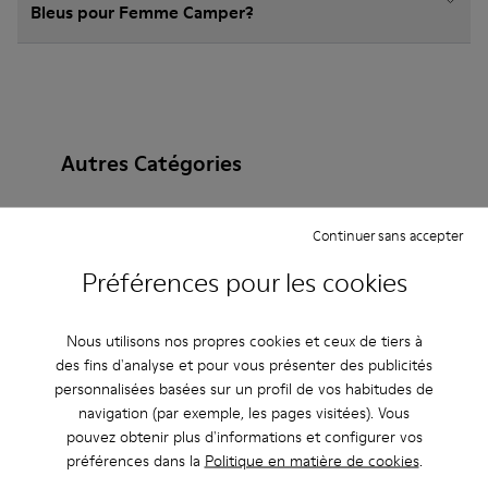
Bleus pour Femme Camper?
Autres Catégories
Continuer sans accepter
Bottines
Non Leather
Ballerines
Préférences pour les cookies
Chaussures à lacets
Mocassins
Sandales
Nous utilisons nos propres cookies et ceux de tiers à
Bottes
Chaussures plates
Chaussures casual
des fins d'analyse et pour vous présenter des publicités
personnalisées basées sur un profil de vos habitudes de
Baskets
Chaussures décontractées
navigation (par exemple, les pages visitées). Vous
pouvez obtenir plus d'informations et configurer vos
Chaussons
Chaussures habillées
préférences dans la
Politique en matière de cookies
.