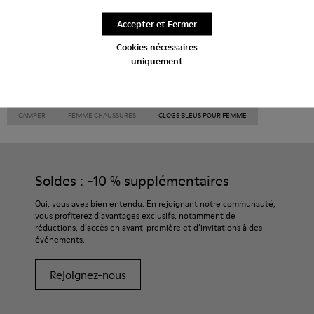
Chaussures à plateau
À talon
Accepter et Fermer
Cookies nécessaires
uniquement
CAMPER
FEMME CHAUSSURES
CLOGS BLEUS POUR FEMME
Soldes : -10 % supplémentaires
Oui, vous avez bien entendu. En rejoignant notre communauté,
vous profiterez d’avantages exclusifs, notamment de
réductions, d’accès en avant-première et d’invitations à des
événements.
Rejoignez-nous