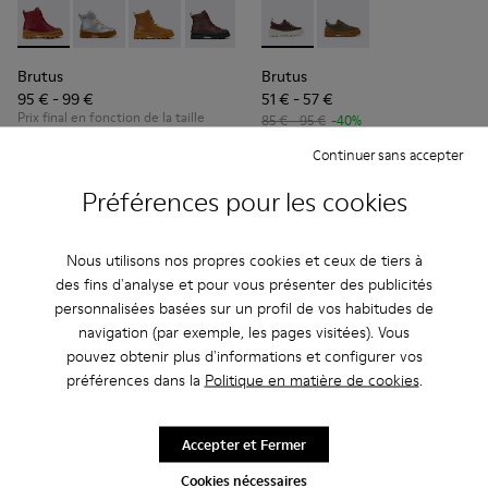
Brutus - K900179-014 - Bottes à lacets en cuir bordeaux
Brutus - K900179-035
Brutus - K900179-032
Brutus - K900179-031 - Bottines en cui
Brutus - K900179-027
Brutus - K800420-006 - Chau
Brutus - K900179-026
Brutus - K800420-00
Brutus - K900179
Brutus - 
Bru
Brutus
Brutus
95 € - 99 €
51 € - 57 €
Prix final en fonction de la taille
85 € - 95 €
-40%
Prix final en fonction de la taille
Continuer sans accepter
Préférences pour les cookies
Ajouter
Ajouter
Nous utilisons nos propres cookies et ceux de tiers à
des fins d'analyse et pour vous présenter des publicités
personnalisées basées sur un profil de vos habitudes de
navigation (par exemple, les pages visitées). Vous
pouvez obtenir plus d'informations et configurer vos
préférences dans la
Politique en matière de cookies
.
Accepter et Fermer
Cookies nécessaires