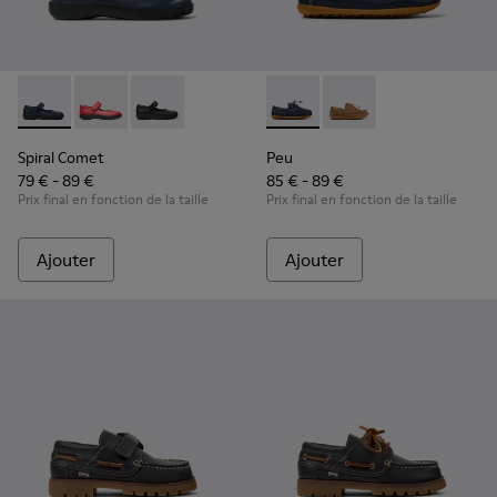
Spiral Comet - 80356-031 - Chaussures en cuir bleu pour enf
Spiral Comet - 80356-030
Spiral Comet - 80356-003
Peu - K800689-002 - Chaussu
Peu - K800689-004
Spiral Comet
Peu
79 € - 89 €
85 € - 89 €
Prix final en fonction de la taille
Prix final en fonction de la taille
Ajouter
Ajouter