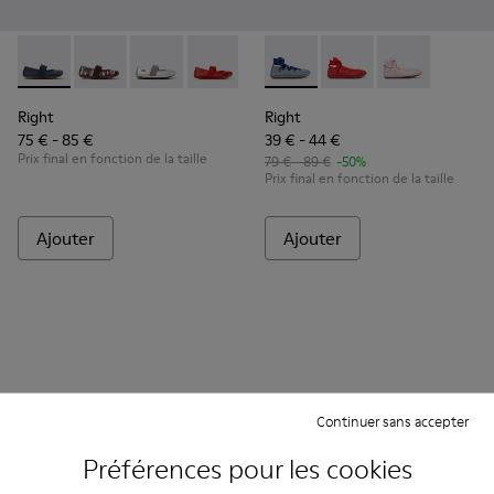
Right - 80025-116 - Ballerines en cuir bleu pour enfants.
Right - 80025-160
Right - 80025-159
Right - 80025-153
Right - 80025-109
Right - K800674-002 - Balleri
Right - 80025-053
Right - K800674-003
Right - 80025-0
Right - K8006
Right
Right
75 € - 85 €
39 € - 44 €
Prix final en fonction de la taille
79 € - 89 €
-50%
Prix final en fonction de la taille
Ajouter
Ajouter
Continuer sans accepter
Préférences pour les cookies