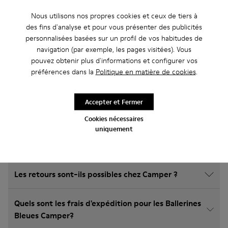
Nous utilisons nos propres cookies et ceux de tiers à
Foire Aux Questions concernant
des fins d'analyse et pour vous présenter des publicités
Ballerines pour enfant
personnalisées basées sur un profil de vos habitudes de
navigation (par exemple, les pages visitées). Vous
pouvez obtenir plus d'informations et configurer vos
préférences dans la
Politique en matière de cookies
.
Comment choisir des chaussures Camper à la bonne
Accepter et Fermer
taille ?
Cookies nécessaires
uniquement
Quelle est la garantie sur les Ballerines Bleues
achetées sur le site Web de Camper ?
Les retours sont-ils possibles chez Camper ?
Quels sont les frais d'expédition pour les Ballerines
Bleues Camper?