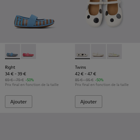
Right - K800696-002 - Ballerines en textile et cuir bleues p
Right - K800696-001 - Ballerines roses en textile et c
Twins - K800486-011 - Balleri
Twins - K800486-00
Twins - K800
Right
Twins
34 € - 39 €
42 € - 47 €
69 € - 79 €
-50%
85 € - 95 €
-50%
Prix final en fonction de la taille
Prix final en fonction de la taille
Ajouter
Ajouter