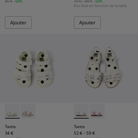
65 €
-50%
79 € - 89 €
-50%
Prix final en fonction de la taille
Ajouter
Ajouter
Twins - K800678-001 - Sandales en cuir blanches pour enfan
Twins - K800678-002
Twins - K800676-001 - Sandal
Twins - K800676-003
Twins
Twins
34 €
52 € - 59 €