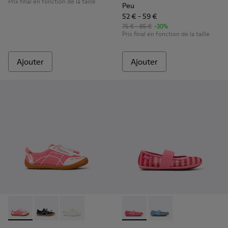
Prix final en fonction de la taille
Peu
52 € - 59 €
75 € - 85 €
-30%
Prix final en fonction de la taille
Ajouter
Ajouter
Peu Path - K800691-003 - Baskets en textile et cuir roses po
Peu Path - K800691-002
Peu Path - K800691-001 - Baskets blanches en 
Right - K800696-001 - Balleri
Right - K800696-002