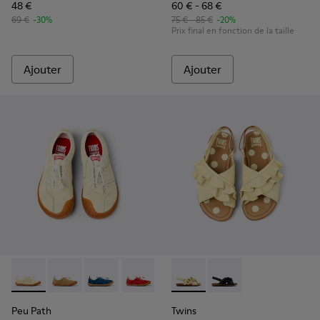
48 €
60 € - 68 €
69 €
-30%
75 € - 85 €
-20%
Prix final en fonction de la taille
Ajouter
Ajouter
Peu Path - K800694-003 - Baskets en nubuck jaunes pour e
Peu Path - K800694-004
Peu Path - K800694-002
Peu Path - K800694-001
Twins - K800677-001 - Sandal
Twins - K800677-003
Peu Path
Twins