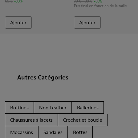
69 €
-30%
79 € - 89 €
-30%
Prix final en fonction de la taille
Ajouter
Ajouter
Autres Catégories
Bottines
Non Leather
Ballerines
Chaussures à lacets
Crochet et boucle
Mocassins
Sandales
Bottes