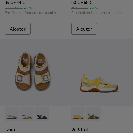
39 € - 44 €
60 € - 68 €
79 € - 89 €
-50%
75 € - 85 €
-20%
Prix final en fonction de la taille
Prix final en fonction de la taille
Ajouter
Ajouter
Twins - K800672-003 - Sandales en nubuck et cuir jaunes po
Twins - K800672-004 - Sandales en cuir grises pour e
Twins - K800672-002
Drift Trail - K800695-001 - C
Drift Trail - K800695
Twins
Drift Trail