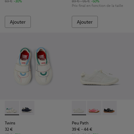
69 €
-30%
89 € - 95 €
-50%
Prix final en fonction de la taille
Ajouter
Ajouter
Twins - K800682-002 - Baskets en textile et cuir multicolore
Twins - K800682-004
Peu Path - K800691-001 - Bas
Peu Path - K800691-00
Peu Path - K8
Twins
Peu Path
32 €
39 € - 44 €