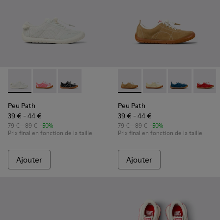
Peu Path - K800691-001 - Baskets blanches en textile et cui
Peu Path - K800691-003
Peu Path - K800691-002
Peu Path - K800694-004 - Ba
Peu Path - K800694-
Peu Path - K
Peu Pa
Peu Path
Peu Path
39 € - 44 €
39 € - 44 €
79 € - 89 €
-50%
79 € - 89 €
-50%
Prix final en fonction de la taille
Prix final en fonction de la taille
Ajouter
Ajouter