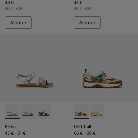
48 €
34 €
69 €
-30%
69 €
-50%
Ajouter
Ajouter
Bicho - K800672-004 - Sandales en cuir grises pour enfants.
Bicho - K800672-003 - Sandales en nubuck et cuir ja
Bicho - K800672-002
Drift Trail - K800695-002 - C
Drift Trail - K800695
Bicho
Drift Trail
45 € - 51 €
66 € - 69 €