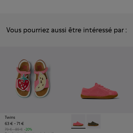
Vous pourriez aussi être intéressé par :
Twins
63 € - 71 €
Peu - K800690-002 - Baskets 
Peu - K800690-003 - B
79 € - 89 €
-20%