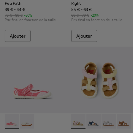
Peu Path
Right
39 € - 44 €
55 € - 63 €
79 € - 89 €
-50%
69 € - 79 €
-20%
Prix final en fonction de la taille
Prix final en fonction de la taille
Ajouter
Ajouter
Peu Path - K800692-002 - Chaussures pour enfants en textil
Peu Path - K800692-001 - Chaussures pour enfants en 
Twins - K800628-008 - Sandal
Twins - K800628-007
Twins - K800
Twins 