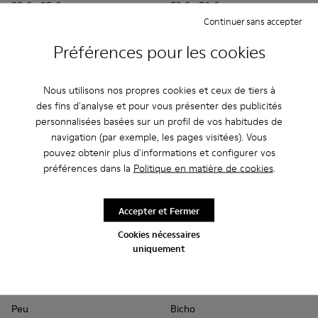
89 € - 95 €
52 € - 59 €
Prix final en fonction de la taille
75 € - 85 €
-30%
Continuer sans accepter
Prix final en fonction de la taille
Préférences pour les cookies
Ajouter
Ajouter
Nous utilisons nos propres cookies et ceux de tiers à
des fins d'analyse et pour vous présenter des publicités
personnalisées basées sur un profil de vos habitudes de
navigation (par exemple, les pages visitées). Vous
pouvez obtenir plus d'informations et configurer vos
préférences dans la
Politique en matière de cookies
.
Accepter et Fermer
Cookies nécessaires
uniquement
Peu - 80212-114 - Chaussures en cuir grises pour enfants.
Peu - 80212-120
Peu - 80212-119
Peu - 80212-117
Peu - 80212-112 - Chaussures en
Bicho - 80372-088 - Sandales
Peu - 80212-108
Bicho - 80372-087
Peu - 80212-096
Bicho - 80372-
Peu - 802
Bicho -
Peu
Peu
Bicho