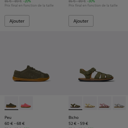
85 € - 89 €
-20%
85 € - 89 €
-30%
Prix final en fonction de la taille
Prix final en fonction de la taille
Ajouter
Ajouter
Peu - K800690-003 - Baskets vertes en textile et cuir pour 
Peu - K800690-002 - Baskets roses en textile et cuir
Bicho - 80177-088 - Sandales
Bicho - 80177-086 - S
Bicho - 80177
Bicho -
Peu
Bicho
60 € - 68 €
52 € - 59 €