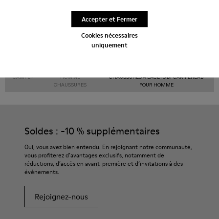
Quels sont les frais d'expédition pour les
Chaussures à lacets by Camperlab pour Homme
Accepter et Fermer
Camper?
Cookies nécessaires
uniquement
CAMPER
HOMME
CHAUSSURES À LACETS BY CAMPERLAB
CHAUSSURES
POUR HOMME
Soldes : -10 % supplémentaires
Oui, vous avez bien entendu. En rejoignant notre communauté,
vous profiterez d’avantages exclusifs, notamment de
réductions, d’accès en avant-première et d’invitations à des
événements.
Rejoignez-nous