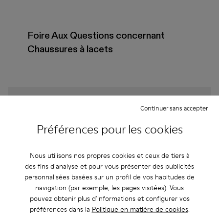
Foire Aux Questions concernant
Chaussures à lacets
Comment choisir des chaussures Camper à la
Continuer sans accepter
bonne taille ?
Préférences pour les cookies
Quelle est la garantie sur les Chaussures à lacets
by Camperlab pour Homme achetées sur le site
Nous utilisons nos propres cookies et ceux de tiers à
Web de Camper ?
des fins d'analyse et pour vous présenter des publicités
personnalisées basées sur un profil de vos habitudes de
navigation (par exemple, les pages visitées). Vous
Les retours sont-ils possibles chez Camper ?
pouvez obtenir plus d'informations et configurer vos
préférences dans la
Politique en matière de cookies
.