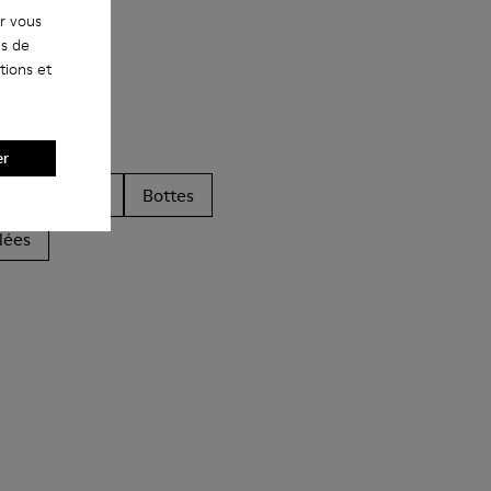
ur vous
es de
tions et
er
Sandales
Bottes
lées