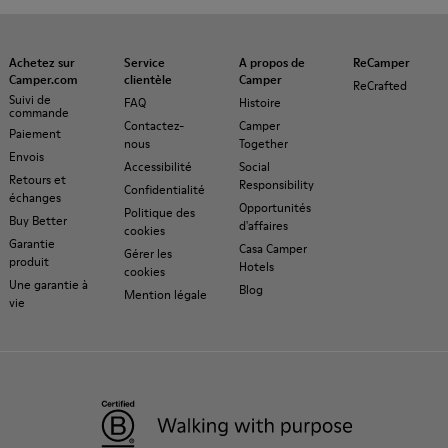
Achetez sur
Service
A propos de
ReCamper
Camper.com
clientèle
Camper
ReCrafted
Suivi de
FAQ
Histoire
commande
Contactez-
Camper
Paiement
nous
Together
Envois
Accessibilité
Social
Retours et
Responsibility
Confidentialité
échanges
Opportunités
Politique des
Buy Better
d'affaires
cookies
Garantie
Casa Camper
Gérer les
produit
Hotels
cookies
Une garantie à
Blog
Mention légale
vie