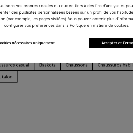
tilisons nos propres cookies et ceux de tiers à des fins d'analyse et po
enter des publicités personnalisées basées sur un profil de vos habitud
ion (par exemple, les pages visitées). Vous pouvez obtenir plus d'informa
configurer vos préférences dans la
Politique en matière de cookies
.
ookies nécessaires uniquement
Accepter et Ferm
Ballerines
Chaussures à lacets
Mocassins
Clogs
ussures casual
Baskets
Chaussons
Chaussures habil
 talon