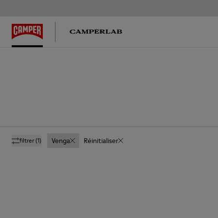
Venga
Réinitialiser
filtrer
(1)