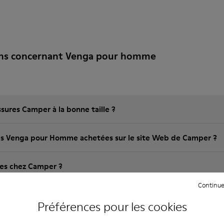
ons concernant Venga pour homme
ures Camper à la bonne taille ?
 les Venga pour Homme achetées sur le site Web de Camper ?
bles chez Camper ?
Continue
pédition pour les Venga pour Homme Camper?
Préférences pour les cookies