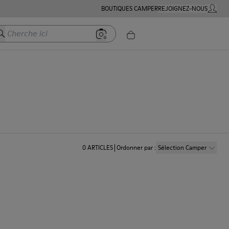
BOUTIQUES CAMPER
REJOIGNEZ-NOUS
MON C
herche ici
0
ARTICLES
Ordonner par
:
Sélection Camper