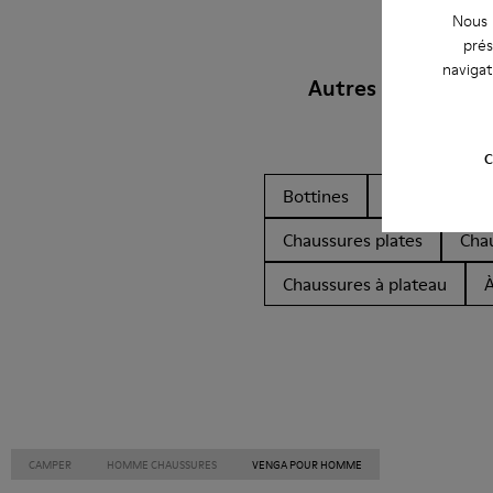
Nous u
prés
navigat
Autres Catégories
C
Bottines
Non Leather
Chaussures plates
Cha
Chaussures à plateau
À
CAMPER
HOMME CHAUSSURES
VENGA POUR HOMME