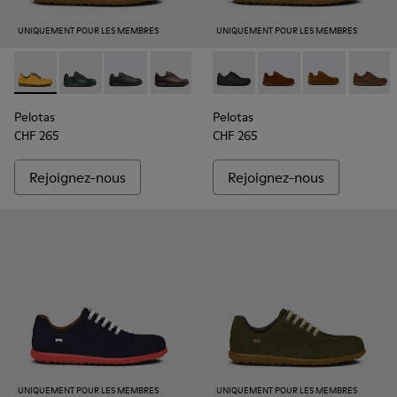
UNIQUEMENT POUR LES MEMBRES
UNIQUEMENT POUR LES MEMBRES
Pelotas - 16002-999-C042
Pelotas - 16002-343
Pelotas - 16002-023
Pelotas - 16002-204
Pelotas - 16002-330
Pelotas - 16002-999-C040
Pelotas - 16002-349
Pelotas - 16002-287
Pelotas - 16002
Pelotas - 160
Pelotas -
Pelotas
Pe
Pelotas
Pelotas
CHF 265
CHF 265
Rejoignez-nous
Rejoignez-nous
UNIQUEMENT POUR LES MEMBRES
UNIQUEMENT POUR LES MEMBRES