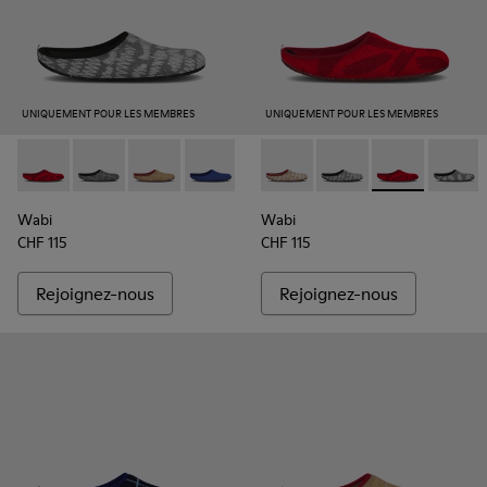
UNIQUEMENT POUR LES MEMBRES
UNIQUEMENT POUR LES MEMBRES
Wabi - 18811-999-C051
Wabi - 18811-999-C049
Wabi - 18811-999-C055
Wabi - 18811-999-C041
Wabi - 18811-999-C047
Wabi - 18811-999-C056
Wabi - 18811-999-C052
Wabi - 18811-999-C0
Wabi - 18811-99
Wabi - 18811-
Wabi - 18
Wabi -
Wab
Wabi
Wabi
CHF 115
CHF 115
Rejoignez-nous
Rejoignez-nous