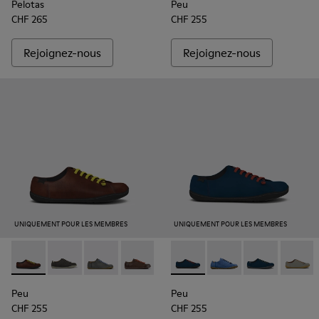
Pelotas
Peu
CHF 265
CHF 255
Rejoignez-nous
Rejoignez-nous
UNIQUEMENT POUR LES MEMBRES
UNIQUEMENT POUR LES MEMBRES
Peu - 17665-999-C042 - Multicolor
Peu - 17665-246
Peu - 17665-287
Peu - 17665-268
Peu - 17665-296
Peu - 17665-999-C043 - Mult
Peu - 17665-217
Peu - 17665-195
Peu - 17665-257
Peu - 17665-9
Peu - 176
Peu - 1
Peu
Peu
Peu
CHF 255
CHF 255