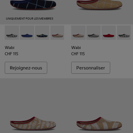
UNIQUEMENT POUR LES MEMBRES
Wabi - 18811-999-C046
Wabi - 18811-999-C041
Wabi - 18811-999-C047
Wabi - 18811-999-C056
Wabi - 18811-999-C050
Wabi - 18811-999-C056
Wabi - 18811-033
Wabi - 18811-999-C0
Wabi - 18811-99
Wabi - 18811-
Wabi - 18
Wabi -
Wa
Wabi
Wabi
CHF 115
CHF 115
Rejoignez-nous
Personnaliser