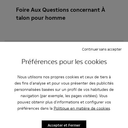
Foire Aux Questions concernant À
talon pour homme
Comment choisir des chaussures Camper à la bonne
Continuer sans accepter
taille ?
Préférences pour les cookies
Quelle est la garantie sur les À talons Bleus pour
Nous utilisons nos propres cookies et ceux de tiers à
Homme achetées sur le site Web de Camper ?
des fins d'analyse et pour vous présenter des publicités
personnalisées basées sur un profil de vos habitudes de
Les retours sont-ils possibles chez Camper ?
navigation (par exemple, les pages visitées). Vous
pouvez obtenir plus d'informations et configurer vos
préférences dans la
Politique en matière de cookies
.
Quels sont les frais d'expédition pour les À talons
Bleus pour Homme Camper?
Accepter et Fermer