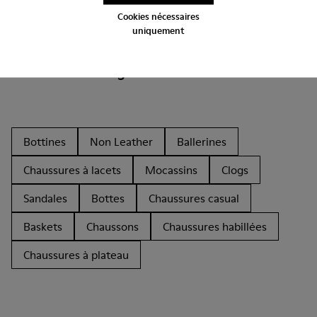
Cookies nécessaires
uniquement
Autres Catégories
Bottines
Non Leather
Ballerines
Chaussures à lacets
Mocassins
Clogs
Sandales
Bottes
Chaussures casual
Baskets
Chaussons
Chaussures habillées
Chaussures à plateau