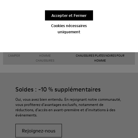
Chaussures à plateau
À talon
Accepter et Fermer
Cookies nécessaires
uniquement
CAMPER
HOMME
CHAUSSURES PLATES NOIRES POUR
CHAUSSURES
HOMME
Soldes : -10 % supplémentaires
Oui, vous avez bien entendu. En rejoignant notre communauté,
vous profiterez d’avantages exclusifs, notamment de
réductions, d’accès en avant-première et d’invitations à des
événements.
Rejoignez-nous