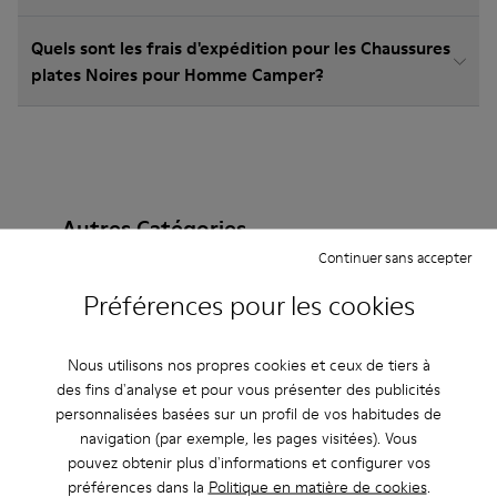
Quels sont les frais d'expédition pour les Chaussures
plates Noires pour Homme Camper?
Autres Catégories
Continuer sans accepter
Préférences pour les cookies
Bottines
Non Leather
Ballerines
Nous utilisons nos propres cookies et ceux de tiers à
Chaussures à lacets
Mocassins
Clogs
des fins d'analyse et pour vous présenter des publicités
personnalisées basées sur un profil de vos habitudes de
Sandales
Bottes
Chaussures casual
navigation (par exemple, les pages visitées). Vous
pouvez obtenir plus d'informations et configurer vos
Baskets
Chaussons
Chaussures habillées
préférences dans la
Politique en matière de cookies
.