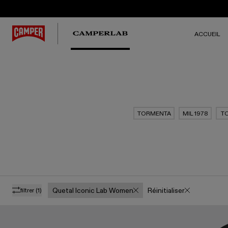
ACCUEIL
TORMENTA
MIL 1978
T
Quetal Iconic Lab Women
Réinitialiser
filtrer
(1)