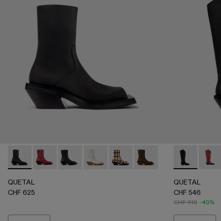
QUETAL - A700021-001 - Bottes en nubuck noir
QUETAL - A700021-008 - Red
QUETAL - A700021-007 - Multicolor
QUETAL - A700021-004 - Bottes blanch
QUETAL - A700021-003 - Bottes e
QUETAL - A700021-002 -
QUETAL - A7
QUETA
QUETAL
QUETAL
CHF 625
CHF 546
CHF 910
-40%