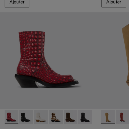
Ajouter
Ajouter
QUETAL - A700021-008 - Red
QUETAL - A700021-007 - Multicolor
QUETAL - A700021-004 - Bottes blanches en c
QUETAL - A700021-003 - Bottes en cuir 
QUETAL - A700021-002 - Botte
QUETAL - A700021-001 -
QUETAL - A7
QUETA