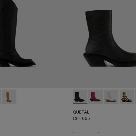
es en cuir craquelé
n cuir à poils tartan marron écru
 Bottes en nubuck marron
00027-003 - Black
L - A700027-005 - Red
QUETAL - A700027-004 - Brown
QUETAL - A700021-007 - Mul
QUETAL - A700021-0
QUETAL - A700
QUETAL 
QUETAL
CHF 665