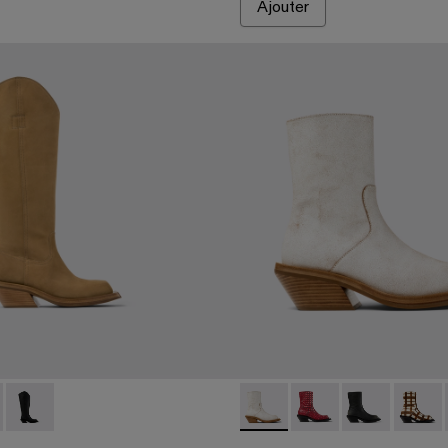
Ajouter
uir craquelé
à poils tartan marron écru
s en nubuck marron
 Bottes en nubuck noir
00027-004 - Brown
L - A700027-005 - Red
QUETAL - A700027-003 - Black
CAMPERLAB QUETAL - A70002
CAMPERLAB QUETAL 
CAMPERLAB QU
CAMPERL