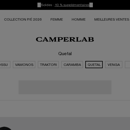
Soldes :
-10 % supplémentaires
COLLECTION P/É 2026
FEMME
HOMME
MEILLEURES VENTES
Quetal
OSSU
VAMONOS
TRAKTORI
CARAMBA
QUETAL
VENGA