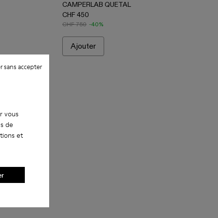
CAMPERLAB QUETAL
CHF 450
CHF 750
-40%
Ajouter
r sans accepter
ur vous
es de
tions et
er