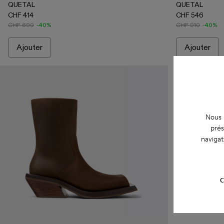
QUETAL
QUETAL
CHF 414
CHF 546
CHF 690
-40%
CHF 910
-40%
Ajouter
Ajouter
Nous u
prés
navigat
C