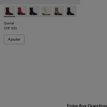
Quetal - A700021-002 - Bottes en nubuck marron
Quetal - A700021-008 - Red
Quetal - A700021-007 - Multicolor
Quetal - A700021-004 - Bottes blanches
Quetal - A700021-003 - Bottes en
Quetal - A700021-001 - B
Quetal
CHF 625
Ajouter
Foire Aux Questio