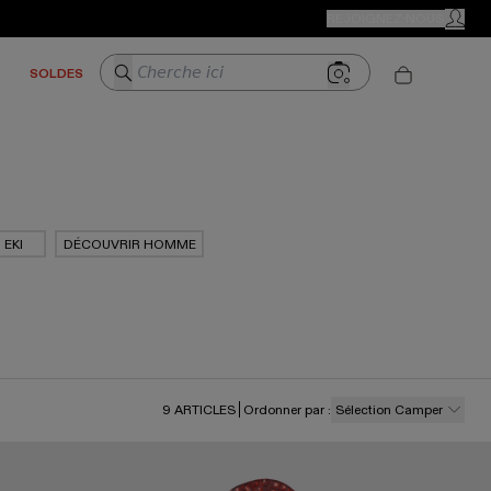
BOUTIQUES CAMPER
REJOIGNEZ-NOUS
MON C
Cherche ici
SOLDES
EKI
DÉCOUVRIR HOMME
9
ARTICLES
Ordonner par
:
Sélection Camper