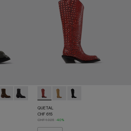
ticolor
08 - Red
021-004 - Bottes blanches en cuir craquelé
- A700021-003 - Bottes en cuir à poils tartan marron écru
QUETAL - A700021-002 - Bottes en nubuck marron
QUETAL - A700021-001 - Bottes en nubuck noir
QUETAL - A700027-005 - Red
QUETAL - A700027-004 - Brown
QUETAL - A700027-003 - Bla
QUETAL
CHF 615
CHF 1.025
-40%