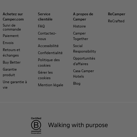
Achetez sur
Service
A propos de
ReCamper
Camper.com
clientèle
Camper
ReCrafted
Suivi de
FAQ
Histoire
commande
Contactez-
Camper
Paiement
nous
Together
Envois
Accessibilité
Social
Retours et
Responsibility
Confidentialité
échanges
Opportunités
Politique des
Buy Better
d'affaires
cookies
Garantie
Casa Camper
Gérer les
produit
Hotels
cookies
Une garantie à
Blog
Mention légale
vie