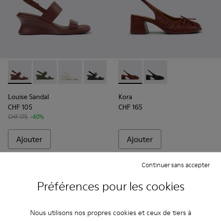
Louise Sandal - K201915-003 - Sandales en cuir bordeaux P
Louise Sandal - K201915-004
Louise Sandal - K201915-002
Louise Sandal - K201915-001
Kora - K201896-002 - Chauss
Kora - K201896-001
Louise Sandal
Kora
CHF 105
CHF 165
CHF 175
-40%
Ajouter
Ajouter
Continuer sans accepter
Préférences pour les cookies
Nous utilisons nos propres cookies et ceux de tiers à