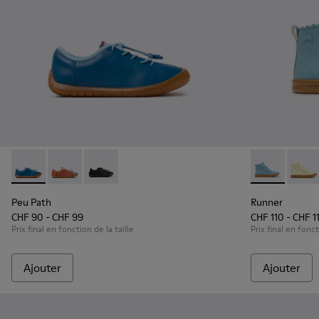
Peu Path - K800707-002 - Baskets en cuir bleu pour enfants
Peu Path - K800707-008
Peu Path - K800707-007
Runner - K900
Runne
Peu Path
Runner
CHF 90 - CHF 99
CHF 110 - CHF 1
Prix final en fonction de la taille
Prix final en fonct
Ajouter
Ajouter