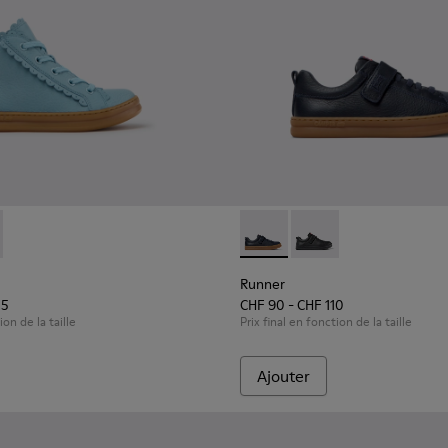
.
421-001 - Baskets en cuir bleu pour enfants.
r - K900421-002
Runner - K800319-006 - Baske
Runner - K800319-00
Runner
15
CHF 90 - CHF 110
ion de la taille
Prix final en fonction de la taille
Ajouter