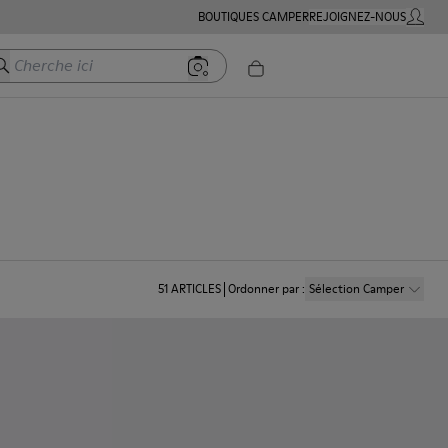
BOUTIQUES CAMPER
REJOIGNEZ-NOUS
MON C
herche ici
51
ARTICLES
Ordonner par
:
Sélection Camper