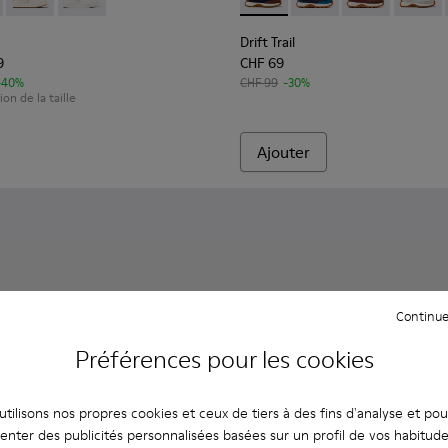
ir pour enfants.
247-028 - Baskets en cuir bleues pour enfants.
r - K800247-031
Runner - K800247-030
Runner - K800247-024
Drift Trail - K800548-028 - B
Drift Trail - K800548-
Drift Trail - 
Drift T
Drift Trail
9
CHF 69
-40%
CHF 99
-30%
ion de la taille
Ajouter
Continue
Préférences pour les cookies
tilisons nos propres cookies et ceux de tiers à des fins d'analyse et po
enter des publicités personnalisées basées sur un profil de vos habitud