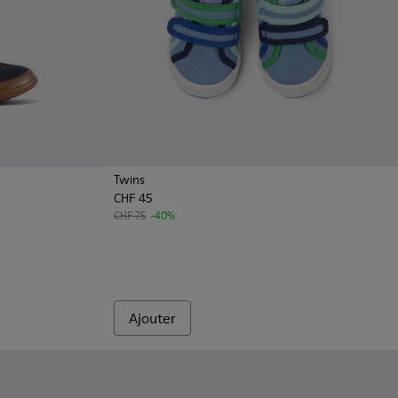
Twins
CHF 45
icolore pour enfant.
ts bleues en cuir et tissu pour enfant
 - Baskets en cuir bleu foncé
1
CHF 75
-40%
Ajouter