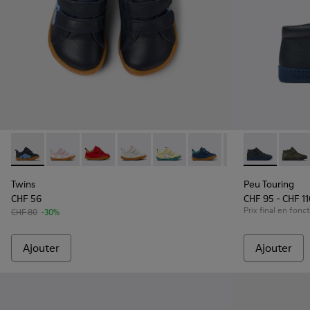
Twins - K800405-049 - Baskets en cuir bleu pour enfant.
Twins - K800405-064
Twins - K800405-063
Twins - K800405-060
Twins - K800405-059
Twins - K800405-057
Twins - K800405
Peu Touring -
Twins - K
Peu T
Tw
Twins
Peu Touring
CHF 56
CHF 95 - CHF 1
Prix final en fonct
CHF 80
-30%
Ajouter
Ajouter