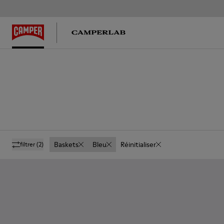
Baskets
Bleu
Réinitialiser
filtrer
(2)