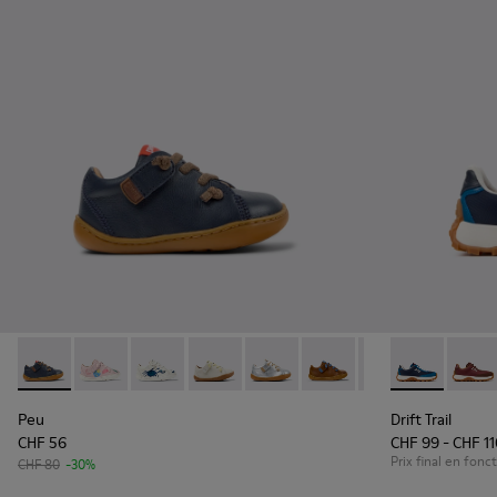
Peu - 80212-077 - Chaussures en cuir bleues pour enfants.
Peu - 80212-120
Peu - 80212-119
Peu - 80212-117
Peu - 80212-114
Peu - 80212-112
Peu - 80212-108
Drift Trail -
Peu - 8021
Drift 
Pe
Peu
Drift Trail
CHF 56
CHF 99 - CHF 1
Prix final en fonct
CHF 80
-30%