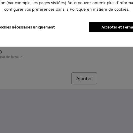
ion (par exemple, les pages visitées). Vous pouvez obtenir plus d'informa
configurer vos préférences dans la
Politique en matière de cookies
.
Bobo Choses x Camper
ookies nécessaires uniquement
Accepter et Ferm
CHF 115
buck pour enfant.
282-010 - Bottines bleu marine en cuir et tissu pour enfant
r - K900282-009
Runner - K900282-004
Runner - K900282-001
10
ion de la taille
Ajouter