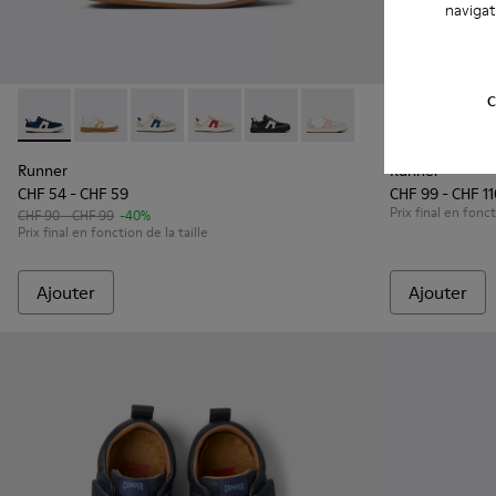
navigat
C
Runner - K800653-002 - Baskets multicolores en tissu et nu
Runner - K800653-014
Runner - K800653-010
Runner - K800653-008
Runner - K800653-006
Runner - K800653-003
Runner - K900
Runne
Runner
Runner
CHF 54 - CHF 59
CHF 99 - CHF 1
Prix final en fonct
CHF 90 - CHF 99
-40%
Prix final en fonction de la taille
Ajouter
Ajouter