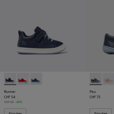
Runner - K800529-007 - Baskets en cuir bleu
Runner - K800529-002
Runner - K800529-001 - Baskets en cuir bleu 
Peu - 80212-0
Peu -
Runner
Peu
CHF 54
CHF 75
CHF 90
-40%
Ajouter
Ajouter