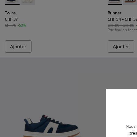
Twins - K800682-004 - Baskets multicolores en textile et cu
Twins - K800682-002
Runner - K800
Runne
Twins
Runner
CHF 37
CHF 54 - CHF 5
CHF 75
-50%
CHF 90 - CHF 99
Prix final en fonct
Ajouter
Ajouter
Nous u
prés