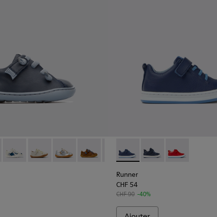
pour enfant
71 - Blue
 80212-120
Peu - 80212-119
Peu - 80212-117
Peu - 80212-114
Peu - 80212-112
Peu - 80212-108
Runner - K800529-001 - Baske
Peu - 80212-096 - Chaussu
Runner - K800529-007
Peu - 80212-084
Runner - K80
Peu - 80212
Peu 
Runner
CHF 54
CHF 90
-40%
Ajouter