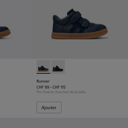
ts bleues en cuir et textile pour enfants.
1
Runner - K900384-001 - Baskets bleues en cu
Runner - K900384-002
Runner
CHF 99 - CHF 115
Prix final en fonction de la taille
Ajouter