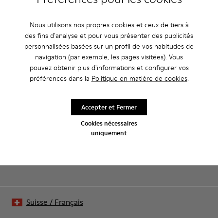
Nous utilisons nos propres cookies et ceux de tiers à
des fins d'analyse et pour vous présenter des publicités
CAMPER
ENFANT CHAUSSURES
BLACK FRIDAY WOMEN 30 CHAUSSURES
personnalisées basées sur un profil de vos habitudes de
navigation (par exemple, les pages visitées). Vous
pouvez obtenir plus d'informations et configurer vos
préférences dans la
Politique en matière de cookies
.
Soldes : -10 % supplémentaires
Oui, vous avez bien entendu. En rejoignant notre communauté,
Accepter et Fermer
vous profiterez d’avantages exclusifs, notamment de
réductions, d’accès en avant-première et d’invitations à des
Cookies nécessaires
événements.
uniquement
Rejoignez-nous
Suisse
/
Français