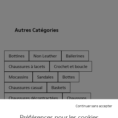
Autres Catégories
Bottines
Non Leather
Ballerines
Chaussures à lacets
Crochet et boucle
Mocassins
Sandales
Bottes
Chaussures casual
Baskets
Chaussures décontractées
Chaussons
Continuer sans accepter
Préférences pour les cookies