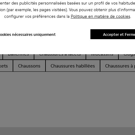
enter des publicités personnalisées basées sur un profil de vos habitud
ion (par exemple, les pages visitées). Vous pouvez obtenir plus d'informa
configurer vos préférences dans la
Politique en matière de cookies
.
ookies nécessaires uniquement
Accepter et Ferm
Ballerines
Chaussures à lacets
Mocassins
Clogs
kets
Chaussons
Chaussures habillées
Chaussures à 