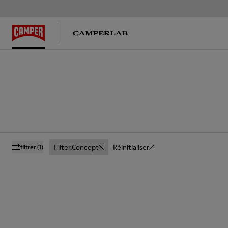
Filter.concept
Réinitialiser
filtrer
(1)