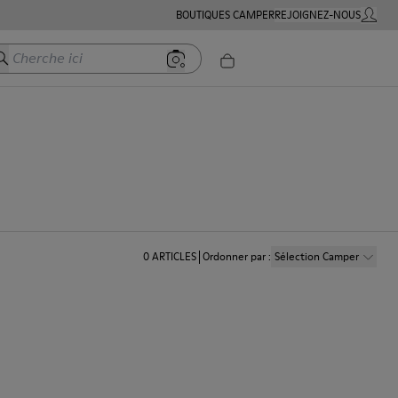
BOUTIQUES CAMPER
REJOIGNEZ-NOUS
MON C
herche ici
0
ARTICLES
Ordonner par
:
Sélection Camper