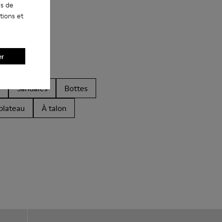
es de
tions et
er
Sandales
Bottes
plateau
À talon