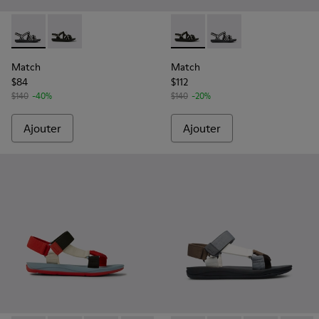
Match - K100781-005 - Sandales en tissu noir et blanc pou
Match - K100781-001 - Sandales en PET recyclé noir
Match - K100781-001 - Sanda
Match - K100781-005 
Match
Match
$84
$112
$140
-40%
$140
-20%
Ajouter
Ajouter