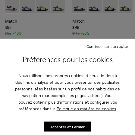
Match - K100539-018 - Sandales en PET rouge, blanc et noi
Match - K100539-035
Match - K100539-030 - Sandales en textile m
Match - K100539-028 - Sandales en te
Match - K100539-013 - Sandale
Match - K100539-013 - Sand
Match - K100539-011 - S
Match - K100539-035
Match - K100539-
Match - K1005
Match -
Match
Match
$93
$98
$155
-40%
$140
-30%
Continuer sans accepter
Ajouter
Ajouter
Préférences pour les cookies
Nous utilisons nos propres cookies et ceux de tiers à
des fins d'analyse et pour vous présenter des publicités
personnalisées basées sur un profil de vos habitudes de
navigation (par exemple, les pages visitées). Vous
pouvez obtenir plus d'informations et configurer vos
préférences dans la
Politique en matière de cookies
.
Accepter et Fermer
Foire Aux Questions concernant