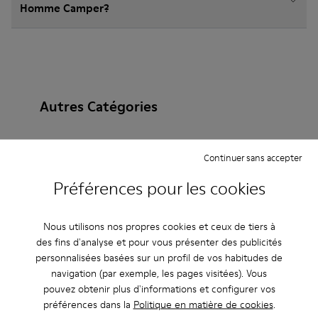
Homme Camper?
Autres Catégories
Continuer sans accepter
Bottines
Non Leather
Ballerines
Préférences pour les cookies
Chaussures à lacets
Mocassins
Clogs
Nous utilisons nos propres cookies et ceux de tiers à
Sandales
Bottes
Chaussures plates
des fins d'analyse et pour vous présenter des publicités
personnalisées basées sur un profil de vos habitudes de
Chaussures casual
Baskets
Chaussons
navigation (par exemple, les pages visitées). Vous
pouvez obtenir plus d'informations et configurer vos
Chaussures habillées
Chaussures à plateau
préférences dans la
Politique en matière de cookies
.