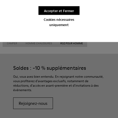
À talon
Accepter et Fermer
Cookies nécessaires
uniquement
CAMPER
HOMME CHAUSSURES
ROZ POUR HOMME
Soldes : -10 % supplémentaires
Oui, vous avez bien entendu. En rejoignant notre communauté,
vous profiterez d’avantages exclusifs, notamment de
réductions, d’accès en avant-première et d’invitations à des
événements.
Rejoignez-nous