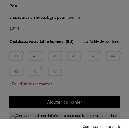
Peu
Chaussures en nubuck gris pour homme
$290
Choisissez votre
taille homme
. (EU)
Guide de pointures
39
40
41
42
43
44
45
46
47
*
Peu d’unités restantes
Ajouter au panier
Consulter les disponibilités de la boutique la plus proche de chez
vous
Continuer sans accepter