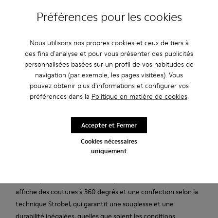
Préférences pour les cookies
Profitez de la livraison standard et en boutique gratuite pour
les achats de plus de 45CAD.
Nous utilisons nos propres cookies et ceux de tiers à
Nous n’acceptons pas de retour pour les produits de cette
des fins d'analyse et pour vous présenter des publicités
promotion.
personnalisées basées sur un profil de vos habitudes de
Période de garantie de 2 ans.
navigation (par exemple, les pages visitées). Vous
pouvez obtenir plus d'informations et configurer vos
préférences dans la
Politique en matière de cookies
.
Description
Chaussures pour homme en nubuck gris avec une semelle
Accepter et Fermer
intérieure amovible en PU et une semelle extérieure en TPU
Cookies nécessaires
(20 % recyclé).
uniquement
Une icône Camper qui évolue à chaque saison. Inspirée de la
marche pieds nus, la Peu allie simplicité et fonctionnalité. Elle
affiche des coutures à 360 degrés et une confection selon la
technique Strobel, qui garantit une souplesse et une
durabilité inégalées, quelles que soient les conditions.