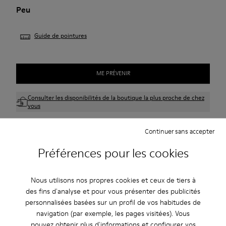
Peu
Guide de pointures
ME PRÉVENIR
Consulter les disponibilités de la boutique la plus proche de chez
vous
Continuer sans accepter
Profitez de la livraison standard et en boutique gratuite pour
les achats de plus de 45CAD.
Préférences pour les cookies
Nous n’acceptons pas de retour pour les produits de cette
promotion.
Nous utilisons nos propres cookies et ceux de tiers à
des fins d'analyse et pour vous présenter des publicités
Période de garantie de 2 ans.
personnalisées basées sur un profil de vos habitudes de
navigation (par exemple, les pages visitées). Vous
Description
pouvez obtenir plus d'informations et configurer vos