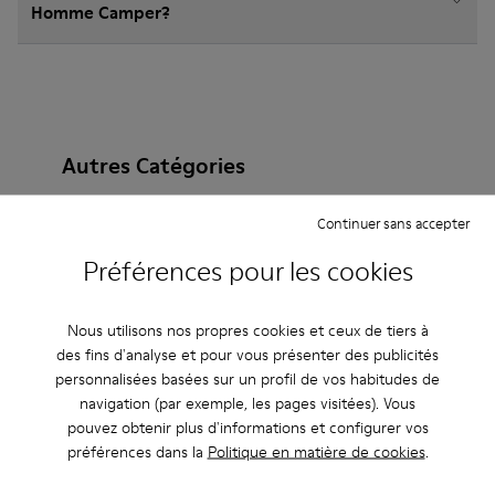
Homme Camper?
Autres Catégories
Continuer sans accepter
Préférences pour les cookies
Bottines
Non Leather
Ballerines
Chaussures à lacets
Mocassins
Clogs
Nous utilisons nos propres cookies et ceux de tiers à
des fins d'analyse et pour vous présenter des publicités
Sandales
Bottes
Chaussures casual
personnalisées basées sur un profil de vos habitudes de
navigation (par exemple, les pages visitées). Vous
Baskets
Chaussons
Chaussures habillées
pouvez obtenir plus d'informations et configurer vos
Chaussures à plateau
À talon
préférences dans la
Politique en matière de cookies
.