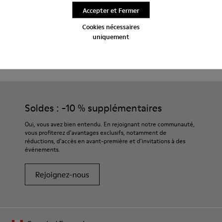
Accepter et Fermer
Cookies nécessaires
uniquement
CAMPER
HOMME CHAUSSURES
IMAR POUR HOMME
Soldes : -10 % supplémentaires
Oui, vous avez bien entendu. En rejoignant notre communauté,
vous profiterez d’avantages exclusifs, notamment de
réductions, d’accès en avant-première et d’invitations à des
événements.
Rejoignez-nous