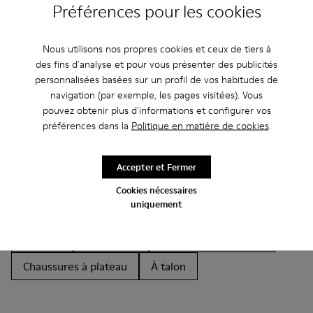
Préférences pour les cookies
Nous utilisons nos propres cookies et ceux de tiers à
des fins d'analyse et pour vous présenter des publicités
personnalisées basées sur un profil de vos habitudes de
Autres Catégories
navigation (par exemple, les pages visitées). Vous
pouvez obtenir plus d'informations et configurer vos
préférences dans la
Politique en matière de cookies
.
Bottines
Non Leather
Ballerines
Accepter et Fermer
Chaussures à lacets
Mocassins
Clogs
Cookies nécessaires
uniquement
Sandales
Bottes
Chaussures casual
Baskets
Chaussons
Chaussures habillées
Chaussures à plateau
À talon