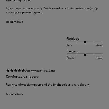
Πολύ καλή αγορά!
Εξαιρετική ποιότητα και ανεση. Ζεστές και ανθεκτικές είναι το δευτερο ζευγάρι
που αγοράζω μετά από χρόνια.
Traduire l'Avis
Réglage
Petit
Grand
Largeur
Étroite
Large
·
Anonymous
il y a 5 ans
Comfortable slippers
Really comfortable slippers and the bright colour is very cheery
Traduire l'Avis