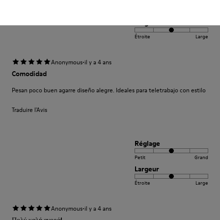
Petit
Grand
Largeur
Étroite
Large
·
Anonymous
il y a 4 ans
Comodidad
Pesan poco buen agarre diseño alegre. Ideales para teletrabajo con estilo
Traduire l'Avis
Réglage
Petit
Grand
Largeur
Étroite
Large
·
Anonymous
il y a 4 ans