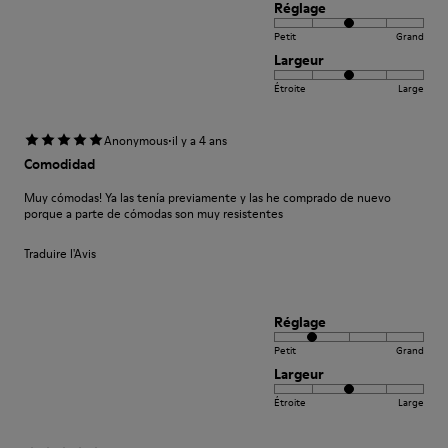
Réglage
Petit
Grand
Largeur
Étroite
Large
·
Anonymous
il y a 4 ans
Comodidad
Muy cómodas! Ya las tenía previamente y las he comprado de nuevo
porque a parte de cómodas son muy resistentes
Traduire l'Avis
Réglage
Petit
Grand
Largeur
Étroite
Large