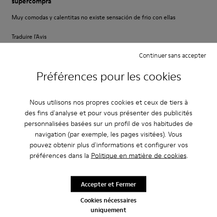
supercompra
Muy comodas y calentitas no existe sensación de frio con ellas
Traduire l'Avis
Continuer sans accepter
Réglage
Préférences pour les cookies
Petit
Grand
Largeur
Nous utilisons nos propres cookies et ceux de tiers à
Étroite
Large
des fins d'analyse et pour vous présenter des publicités
personnalisées basées sur un profil de vos habitudes de
·
navigation (par exemple, les pages visitées). Vous
Anonymous
il y a 5 ans
pouvez obtenir plus d'informations et configurer vos
Come camminare scalzi ma molto meglio.
préférences dans la
Politique en matière de cookies
.
Un comfort così mai provato prima. Un caldo abbraccio
Traduire l'Avis
Accepter et Fermer
Cookies nécessaires
uniquement
Réglage