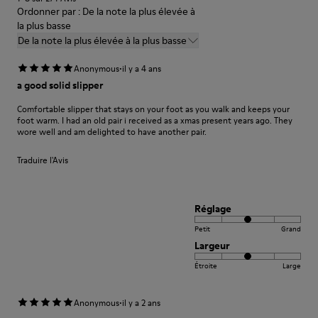
Ordonner par : De la note la plus élevée à
la plus basse
De la note la plus élevée à la plus basse
·
Anonymous
il y a 4 ans
a good solid slipper
Comfortable slipper that stays on your foot as you walk and keeps your
foot warm. I had an old pair i received as a xmas present years ago. They
wore well and am delighted to have another pair.
Traduire l'Avis
Réglage
Petit
Grand
Largeur
Étroite
Large
·
Anonymous
il y a 2 ans