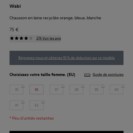
Wabi
Chausson en laine recyclée orange, bleue, blanche
75 €
274 Voir les avis
Rejoignez-nous et obtenez 10 % de réduction sur ce modèle
Choisissez votre
taille femme
. (EU)
Guide de pointures
35
36
37
38
39
40
41
42
*
Peu d’unités restantes