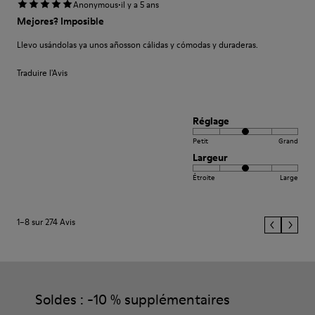
·
Anonymous
il y a 5 ans
Mejores? Imposible
Llevo usándolas ya unos añosson cálidas y cómodas y duraderas.
Traduire l'Avis
Réglage
Petit
Grand
Largeur
Étroite
Large
1–8 sur 274 Avis
Soldes : -10 % supplémentaires