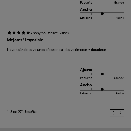
Pequeño
Grande
Ancho
Estrecho
Ancho
·
Anonymous
hace 5 años
Mejores? Imposible
Llevo usándolas ya unos añosson cálidas y cómodas y duraderas.
Ajuste
Pequeño
Grande
Ancho
Estrecho
Ancho
1–8 de 274 Reseñas