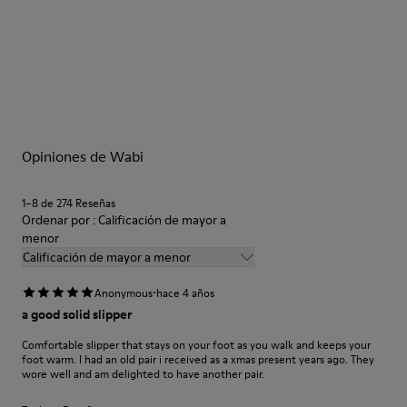
Suela de goma reciclada: Buen agarre
Tweed interior y exterior: Calidez extra y confort climático
Forro: 72% textil (90% lana - 10% poliéster) 28% poliéster
Nuestros zapatos se han fabricado con materiales de primera
calidad cuidadosamente seleccionados. El uso de productos
adecuados para el cuidado del calzado los protegerá y
garantizará que duren más tiempo.
Opiniones de Wabi
Si deseas obtener información detallada sobre cómo cuidar de
tu par, visita nuestra
Guía para el cuidado del calzado
.
1–8 de 274 Reseñas
Ordenar por : Calificación de mayor a
menor
Calificación de mayor a menor
·
Anonymous
hace 4 años
a good solid slipper
Comfortable slipper that stays on your foot as you walk and keeps your
foot warm. I had an old pair i received as a xmas present years ago. They
wore well and am delighted to have another pair.