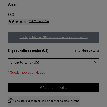
Wabi
$80
274 Ver reseñas
Únete y obtén un 10% de descuento en este modelo
Elige tu
talla de mujer
(US)
Guía de tallas
Elige tu talla (US)
*
Quedan pocas unidades
Añadir a la bolsa
Consulta la disponibilidad en tu tienda más cercana.