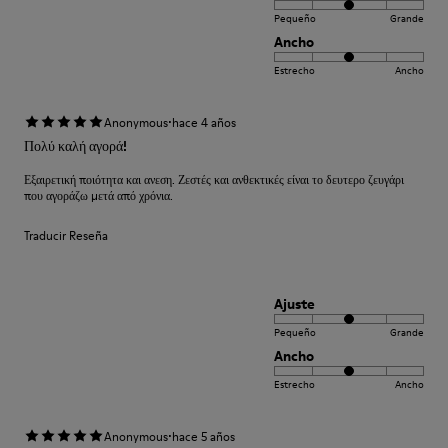
Pequeño
Grande
Ancho
Estrecho
Ancho
·
Anonymous
hace 4 años
Πολύ καλή αγορά!
Εξαιρετική ποιότητα και ανεση. Ζεστές και ανθεκτικές είναι το δευτερο ζευγάρι
που αγοράζω μετά από χρόνια.
Traducir Reseña
Ajuste
Pequeño
Grande
Ancho
Estrecho
Ancho
·
Anonymous
hace 5 años