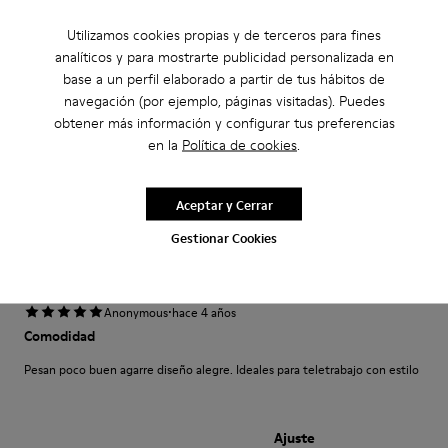
·
Anonymous
hace 5 años
Utilizamos cookies propias y de terceros para fines
Come camminare scalzi ma molto meglio.
analíticos y para mostrarte publicidad personalizada en
Un comfort così mai provato prima. Un caldo abbraccio
base a un perfil elaborado a partir de tus hábitos de
navegación (por ejemplo, páginas visitadas). Puedes
Traducir Reseña
obtener más información y configurar tus preferencias
en la
Política de cookies
.
Ajuste
Aceptar y Cerrar
Pequeño
Grande
Ancho
Gestionar Cookies
Estrecho
Ancho
·
Anonymous
hace 4 años
Comodidad
Pesan poco buen agarre diseño alegre. Ideales para teletrabajo con estilo
Ajuste