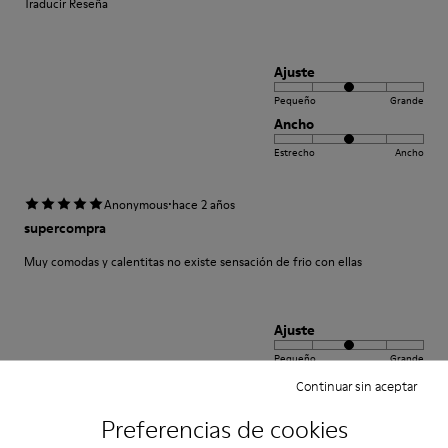
Traducir Reseña
Ajuste
Pequeño
Grande
Ancho
Estrecho
Ancho
·
Anonymous
hace 2 años
supercompra
Muy comodas y calentitas no existe sensación de frio con ellas
Ajuste
Pequeño
Grande
Ancho
Continuar sin aceptar
Estrecho
Ancho
Preferencias de cookies