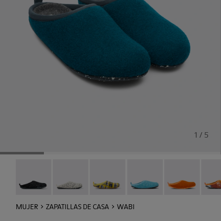
1 / 5
Wabi - 20889-144
Wabi - 20889-143
Wabi - 20889-139
Wabi - 20889-127
Wabi - 20889-1
Wabi 
MUJER
ZAPATILLAS DE CASA
WABI