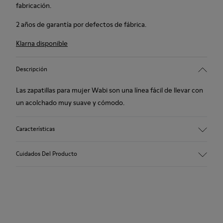
fabricación.
2 años de garantía por defectos de fábrica.
Klarna disponible
Descripción
Las zapatillas para mujer Wabi son una línea fácil de llevar con
un acolchado muy suave y cómodo.
Características
Winterproof: confort térmico.
Cuidados Del Producto
Suela de goma reciclada
Forma anatómica
Forro: 100 % Textil (90% Lana - 10% Poliéster)
Nuestros zapatos se han fabricado con materiales de primera
calidad cuidadosamente seleccionados. El uso de productos
adecuados para el cuidado del calzado los protegerá y