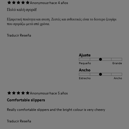
·
Anonymous
hace 4 años
Πολύ καλή αγορά!
Εξαιρετική ποιότητα και ανεση. Ζεστές και ανθεκτικές είναι το δευτερο ζευγάρι
που αγοράζω μετά από χρόνια.
Traducir Reseña
Ajuste
Pequeño
Grande
Ancho
Estrecho
Ancho
·
Anonymous
hace 5 años
Comfortable slippers
Really comfortable slippers and the bright colour is very cheery
Traducir Reseña