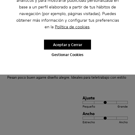
analíticos y para mostrarte publicidad personalizada en
base a un perfil elaborado a partir de tus hábitos de
navegación (por ejemplo, páginas visitadas). Puedes
obtener más información y configurar tus preferencias
Ajuste
en la
Política de cookies
.
Pequeño
Grande
Ancho
Aceptar y Cerrar
Estrecho
Ancho
Gestionar Cookies
·
Anonymous
hace 4 años
Comodidad
Pesan poco buen agarre diseño alegre. Ideales para teletrabajo con estilo
Ajuste
Pequeño
Grande
Ancho
Estrecho
Ancho