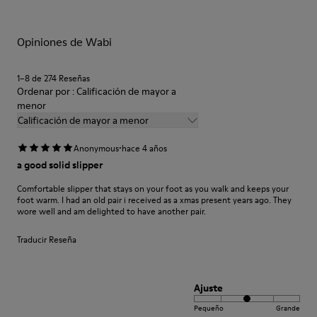
garantizará que duren más tiempo.
Opiniones de Wabi
Si deseas obtener información detallada sobre cómo cuidar de
tu par, visita nuestra
Guía para el cuidado del calzado
.
1–8 de 274 Reseñas
Ordenar por : Calificación de mayor a
menor
Calificación de mayor a menor
·
Anonymous
hace 4 años
a good solid slipper
Comfortable slipper that stays on your foot as you walk and keeps your
foot warm. I had an old pair i received as a xmas present years ago. They
wore well and am delighted to have another pair.
Traducir Reseña
Ajuste
Pequeño
Grande