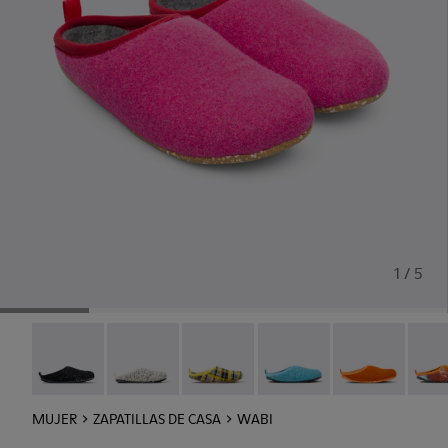
1 / 5
Wabi - 20889-144
Wabi - 20889-143
Wabi - 20889-139
Wabi - 20889-127
Wabi - 20889-1
Wabi 
MUJER
ZAPATILLAS DE CASA
WABI