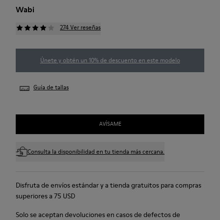
Wabi
274 Ver reseñas
Únete y obtén un 10% de descuento en este modelo
Guía de tallas
AVÍSAME
Consulta la disponibilidad en tu tienda más cercana.
Disfruta de envíos estándar y a tienda gratuitos para compras
superiores a 75 USD
Solo se aceptan devoluciones en casos de defectos de